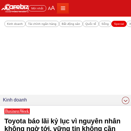
A
A
Đọc nhiều
Mới nhất
Kinh doanh
Tài chính ngân hàng
Bất động sản
Quốc tế
Sống
Special
X
Kinh doanh
Toyota báo lãi kỷ lục vì nguyên nhân
không ngờ tới, vững tin không cần