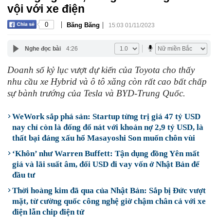
vội với xe điện
|
|
0
Băng Băng
15:03 01/11/2023
Nghe đọc bài
4:26
Doanh số kỷ lục vượt dự kiến của Toyota cho thấy
nhu cầu xe Hybrid và ô tô xăng còn rất cao bất chấp
sự bành trướng của Tesla và BYD-Trung Quốc.
WeWork sắp phá sản: Startup từng trị giá 47 tỷ USD
nay chỉ còn là đống đổ nát với khoản nợ 2,9 tỷ USD, là
thất bại đáng xấu hổ Masayoshi Son muốn chôn vùi
‘Khôn’ như Warren Buffett: Tận dụng đồng Yên mất
giá và lãi suất âm, đổi USD đi vay vốn ở Nhật Bản để
đầu tư
Thời hoàng kim đã qua của Nhật Bản: Sắp bị Đức vượt
mặt, từ cường quốc công nghệ giờ chậm chân cả với xe
điện lẫn chip điện tử