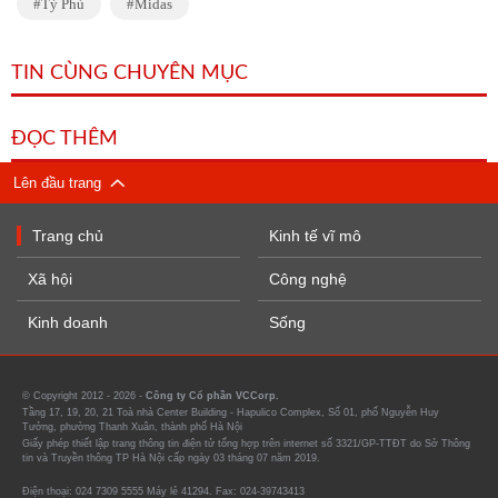
Tỷ Phú
Midas
TIN CÙNG CHUYÊN MỤC
ĐỌC THÊM
Lên đầu trang
Trang chủ
Kinh tế vĩ mô
Xã hội
Công nghệ
Kinh doanh
Sống
© Copyright 2012 - 2026 -
Công ty Cổ phần VCCorp.
Tầng 17, 19, 20, 21 Toà nhà Center Building - Hapulico Complex, Số 01, phố Nguyễn Huy
Tưởng, phường Thanh Xuân, thành phố Hà Nội
Giấy phép thiết lập trang thông tin điện tử tổng hợp trên internet số 3321/GP-TTĐT do Sở Thông
tin và Truyền thông TP Hà Nội cấp ngày 03 tháng 07 năm 2019.
Điện thoại: 024 7309 5555 Máy lẻ 41294. Fax: 024-39743413