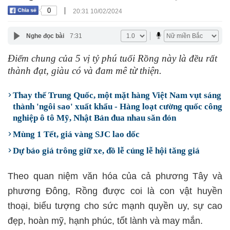
|
0
20:31 10/02/2024
Nghe đọc bài
7:31
Điểm chung của 5 vị tỷ phú tuổi Rồng này là đều rất
thành đạt, giàu có và đam mê từ thiện.
Thay thế Trung Quốc, một mặt hàng Việt Nam vụt sáng
thành 'ngôi sao' xuất khẩu - Hàng loạt cường quốc công
nghiệp ô tô Mỹ, Nhật Bản đua nhau săn đón
Mùng 1 Tết, giá vàng SJC lao dốc
Dự báo giá trông giữ xe, đồ lễ cúng lễ hội tăng giá
Theo quan niệm văn hóa của cả phương Tây và
phương Đông, Rồng được coi là con vật huyền
thoại, biểu tượng cho sức mạnh quyền uy, sự cao
đẹp, hoàn mỹ, hạnh phúc, tốt lành và may mắn.