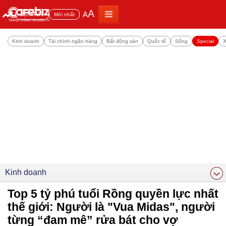
A
A
Đọc nhiều
Mới nhất
Kinh doanh
Tài chính ngân hàng
Bất động sản
Quốc tế
Sống
Special
X
Kinh doanh
Top 5 tỷ phú tuổi Rồng quyền lực nhất
thế giới: Người là "Vua Midas", người
từng “đam mê” rửa bát cho vợ