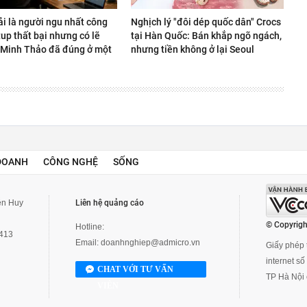
ải là người ngu nhất công
Nghịch lý "đôi dép quốc dân" Crocs
rtup thất bại nhưng có lẽ
tại Hàn Quốc: Bán khắp ngõ ngách,
Minh Thảo đã đúng ở một
nhưng tiền không ở lại Seoul
DOANH
CÔNG NGHỆ
SỐNG
yễn Huy
Liên hệ quảng cáo
© Copyrigh
Hotline:
3413
Email:
doanhnghiep@admicro.vn
Giấy phép t
internet s
CHAT VỚI TƯ VẤN
TP Hà Nội 
VIÊN