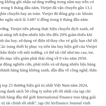
àng không ghi nhận sự tăng trưởng trong năm nay trên cơ
g trong 6 tháng đầu năm, Vietjet đã vận chuyển gần 13,1
nghìn chuyến bay an toàn. Vietjet đã đóng góp các khoản
 cho ngân sách là 3.687 tỉ đồng trong 6 tháng đầu năm.
vững, Vietjet tiên phong thực hiện chuyển dịch xanh, sử
hả năng tiết kiệm nhiên liệu lên đến 20% giảm thiểu khí
ình tàu bay, sử dụng vé điện tử thay cho vé giấy hạn chế tối
ác trang thiết bị phục vụ trên tàu bay hiện giờ của Vietjet
hân thiện với môi trường, có thể tái chế như mo cau, tre,
ến mục tiêu giảm phát thải ròng về 0 vào năm 2050.
ạt động nghiên cứu, phát triển và sử dụng nhiên liệu hàng
 thành hãng hàng không xanh, dẫn đầu về công nghệ, thân
 top 25 thương hiệu giá trị nhất Việt Nam năm 2024,
rong danh sách 50 công ty niêm yết tốt nhất của tạp chí
hính hàng đầu thế giới International Finance trao tặng giải
ị tài chính tốt nhất”, tạp chí Airfinance Journal vinh