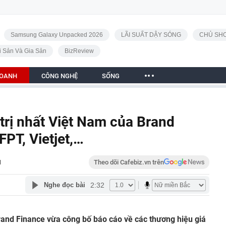
Samsung Galaxy Unpacked 2026
LÃI SUẤT DẬY SÓNG
CHỦ SHO
i Sản Và Gia Sản
BizReview
DOANH
CÔNG NGHỆ
SỐNG
trị nhất Việt Nam của Brand
 FPT, Vietjet,…
H
Theo dõi Cafebiz.vn trên
2:32
Nghe đọc bài
rand Finance vừa công bố báo cáo về các thương hiệu giá