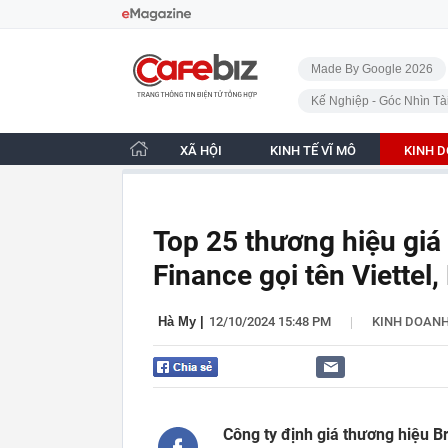
Bỏ qua điều hướng
CafeBiz - Trang chủ
Made By Google 2026
Kế Nghiệp - Góc Nhìn Tà
XÃ HỘI
KINH TẾ VĨ MÔ
KINH 
Top 25 thương hiệu giá 
Finance gọi tên Viettel,
|
Hà My
|
12/10/2024 15:48 PM
KINH DOAN
Công ty định giá thương hiệu B