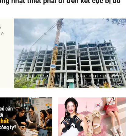
ông nhất thiết phải đi đến kết cục bị bỏ
ế
à ở