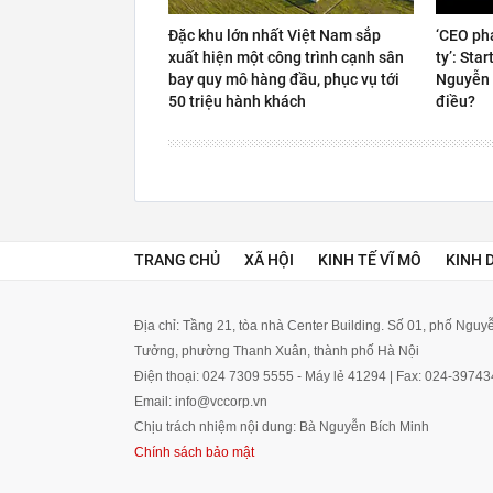
Đặc khu lớn nhất Việt Nam sắp
‘CEO ph
xuất hiện một công trình cạnh sân
ty’: Sta
bay quy mô hàng đầu, phục vụ tới
Nguyễn 
50 triệu hành khách
điều?
TRANG CHỦ
XÃ HỘI
KINH TẾ VĨ MÔ
KINH 
Địa chỉ: Tầng 21, tòa nhà Center Building. Số 01, phố Ngu
Tưởng, phường Thanh Xuân, thành phố Hà Nội
Điện thoại: 024 7309 5555 - Máy lẻ 41294 | Fax: 024-3974
Email: info@vccorp.vn
Chịu trách nhiệm nội dung: Bà Nguyễn Bích Minh
Chính sách bảo mật