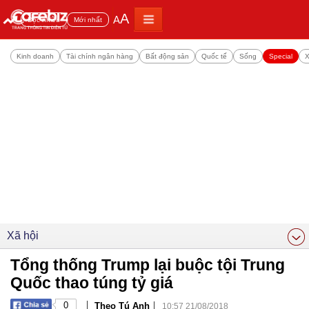
A
A
Đọc nhiều
Mới nhất
Kinh doanh
Tài chính ngân hàng
Bất động sản
Quốc tế
Sống
Special
X
Xã hội
Tổng thống Trump lại buộc tội Trung
Quốc thao túng tỷ giá
|
|
0
Theo Tú Anh
10:57 21/08/2018