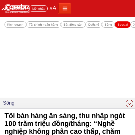
A
A
Đọc nhiều
Mới nhất
Kinh doanh
Tài chính ngân hàng
Bất động sản
Quốc tế
Sống
Special
X
Sống
Tôi bán hàng ăn sáng, thu nhập ngót
100 trăm triệu đồng/tháng: “Nghề
nghiệp không phân cao thấp, chăm