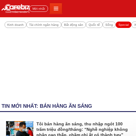
Đọc nhiều
Mới nhất
Kinh doanh
Tài chính ngân hàng
Bất động sản
Quốc tế
Sống
Special
X
TIN MỚI NHẤT: BÁN HÀNG ĂN SÁNG
Tôi bán hàng ăn sáng, thu nhập ngót 100
trăm triệu đồng/tháng: “Nghề nghiệp không
phân cao thấp, chăm chỉ ắt có thành tựu”