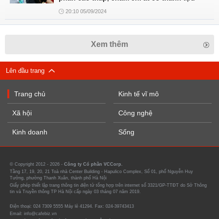
20:10 05/09/2024
Xem thêm
Lên đầu trang
Trang chủ
Kinh tế vĩ mô
Xã hội
Công nghệ
Kinh doanh
Sống
© Copyright 2012 - 2026 -
Công ty Cổ phần VCCorp.
Tầng 17, 19, 20, 21 Toà nhà Center Building - Hapulico Complex, Số 01, phố Nguyễn Huy
Tưởng, phường Thanh Xuân, thành phố Hà Nội
Giấy phép thiết lập trang thông tin điện tử tổng hợp trên internet số 3321/GP-TTĐT do Sở Thông
tin và Truyền thông TP Hà Nội cấp ngày 03 tháng 07 năm 2019.
Điện thoại: 024 7309 5555 Máy lẻ 41294. Fax: 024-39743413
Email: info@cafebiz.vn