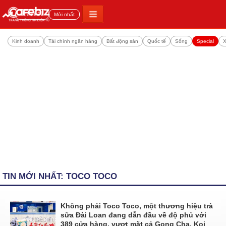
Đọc nhiều
Mới nhất
Kinh doanh
Tài chính ngân hàng
Bất động sản
Quốc tế
Sống
Special
X
TIN MỚI NHẤT: TOCO TOCO
Không phải Toco Toco, một thương hiệu trà
sữa Đài Loan đang dẫn đầu về độ phủ với
389 cửa hàng, vượt mặt cả Gong Cha, Koi