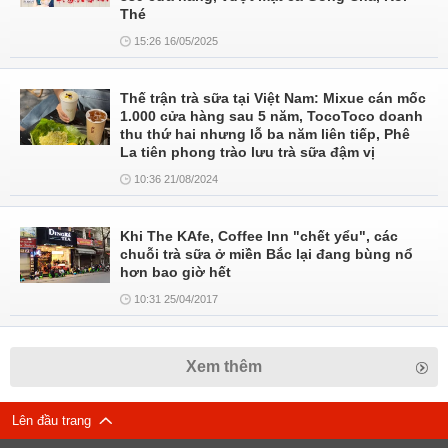
Thé
15:26 16/05/2025
Thế trận trà sữa tại Việt Nam: Mixue cán mốc
1.000 cửa hàng sau 5 năm, TocoToco doanh
thu thứ hai nhưng lỗ ba năm liên tiếp, Phê
La tiên phong trào lưu trà sữa đậm vị
10:36 21/08/2024
Khi The KAfe, Coffee Inn "chết yểu", các
chuỗi trà sữa ở miền Bắc lại đang bùng nổ
hơn bao giờ hết
10:31 25/04/2017
Xem thêm
Lên đầu trang