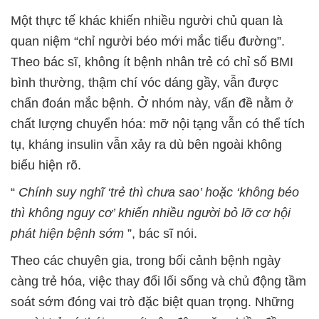
Một thực tế khác khiến nhiều người chủ quan là
quan niệm “chỉ người béo mới mắc tiểu đường”.
Theo bác sĩ, không ít bệnh nhân trẻ có chỉ số BMI
bình thường, thậm chí vóc dáng gầy, vẫn được
chẩn đoán mắc bệnh. Ở nhóm này, vấn đề nằm ở
chất lượng chuyển hóa: mỡ nội tạng vẫn có thể tích
tụ, kháng insulin vẫn xảy ra dù bên ngoài không
biểu hiện rõ.
“
Chính suy nghĩ ‘trẻ thì chưa sao’ hoặc ‘không béo
thì không nguy cơ’ khiến nhiều người bỏ lỡ cơ hội
phát hiện bệnh sớm
”, bác sĩ nói.
Theo các chuyên gia, trong bối cảnh bệnh ngày
càng trẻ hóa, việc thay đổi lối sống và chủ động tầm
soát sớm đóng vai trò đặc biệt quan trọng. Những