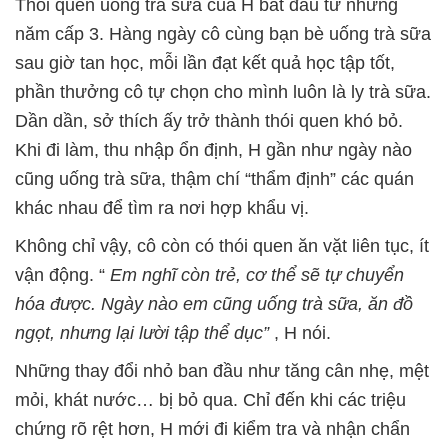
Thói quen uống trà sữa của H bắt đầu từ những
năm cấp 3. Hàng ngày cô cùng bạn bè uống trà sữa
sau giờ tan học, mỗi lần đạt kết quả học tập tốt,
phần thưởng cô tự chọn cho mình luôn là ly trà sữa.
Dần dần, sở thích ấy trở thành thói quen khó bỏ.
Khi đi làm, thu nhập ổn định, H gần như ngày nào
cũng uống trà sữa, thậm chí “thẩm định” các quán
khác nhau để tìm ra nơi hợp khẩu vị.
Không chỉ vậy, cô còn có thói quen ăn vặt liên tục, ít
vận động. “
Em nghĩ còn trẻ, cơ thể sẽ tự chuyển
hóa được. Ngày nào em cũng uống trà sữa, ăn đồ
ngọt, nhưng lại lười tập thể dục”
, H nói.
Những thay đổi nhỏ ban đầu như tăng cân nhẹ, mệt
mỏi, khát nước… bị bỏ qua. Chỉ đến khi các triệu
chứng rõ rệt hơn, H mới đi kiểm tra và nhận chẩn