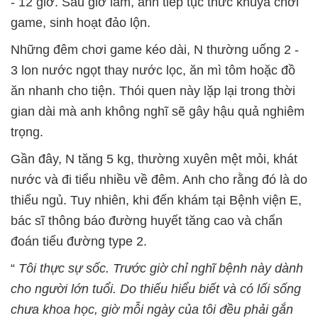
- 12 giờ. Sau giờ làm, anh tiếp tục thức khuya chơi
game, sinh hoạt đảo lộn.
Những đêm chơi game kéo dài, N thường uống 2 -
3 lon nước ngọt thay nước lọc, ăn mì tôm hoặc đồ
ăn nhanh cho tiện. Thói quen này lặp lại trong thời
gian dài mà anh không nghĩ sẽ gây hậu quả nghiêm
trọng.
Gần đây, N tăng 5 kg, thường xuyên mệt mỏi, khát
nước và đi tiểu nhiều về đêm. Anh cho rằng đó là do
thiếu ngủ. Tuy nhiên, khi đến khám tại Bệnh viện E,
bác sĩ thông báo đường huyết tăng cao và chẩn
đoán tiểu đường type 2.
“
Tôi thực sự sốc. Trước giờ chỉ nghĩ bệnh này dành
cho người lớn tuổi. Do thiếu hiểu biết và có lối sống
chưa khoa học, giờ mỗi ngày của tôi đều phải gắn