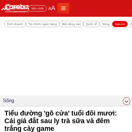
A
A
Đọc nhiều
Mới nhất
Kinh doanh
Tài chính ngân hàng
Bất động sản
Quốc tế
Sống
Special
X
Sống
Tiểu đường 'gõ cửa' tuổi đôi mươi:
Cái giá đắt sau ly trà sữa và đêm
trắng cày game