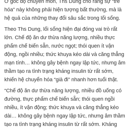
Ở góc độ chuyên môn, Ths Dung cho rằng sự “trẻ
hóa” này không phải hiện tượng bất thường, mà là
hệ quả của những thay đổi sâu sắc trong lối sống.
Theo Ths Dung, lối sống hiện đại đóng vai trò rất
lớn. Chế độ ăn dư thừa năng lượng, nhiều thực
phẩm chế biến sẵn, nước ngọt; thói quen ít vận
động, ngồi nhiều; thức khuya kéo dài và căng thẳng
mạn tính… không gây bệnh ngay lập tức, nhưng âm
thầm tạo ra tình trạng kháng insulin từ rất sớm,
khiến hệ chuyển hóa “già đi” nhanh hơn tuổi thật.
“Chế độ ăn dư thừa năng lượng, nhiều đồ uống có
đường, thực phẩm chế biến sẵn; thói quen ngồi
nhiều, ít vận động; thức khuya và căng thẳng kéo
dài… không gây bệnh ngay lập tức, nhưng âm thầm
tạo ra tình trạng kháng insulin từ rất sớm. Kháng