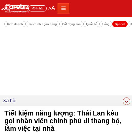
A
A
Đọc nhiều
Mới nhất
Kinh doanh
Tài chính ngân hàng
Bất động sản
Quốc tế
Sống
Special
X
Xã hội
Tiết kiệm năng lượng: Thái Lan kêu
gọi nhân viên chính phủ đi thang bộ,
làm việc tại nhà