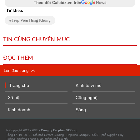
Theo dõi Cafebiz.vn trên
Từ khóa:
Tiếp Viên Hàng Không
TIN CÙNG CHUYÊN MỤC
ĐỌC THÊM
Lên đầu trang
Trang chủ
Kinh tế vĩ mô
Xã hội
Công nghệ
Kinh doanh
Sống
© Copyright 2012 - 2026 -
Công ty Cổ phần VCCorp.
Tầng 17, 19, 20, 21 Toà nhà Center Building - Hapulico Complex, Số 01, phố Nguyễn Huy
Tưởng, phường Thanh Xuân, thành phố Hà Nội