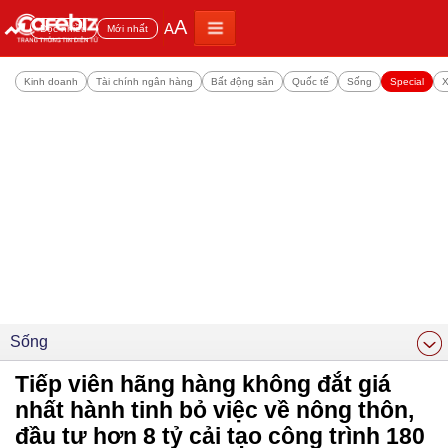
A
A
Đọc nhiều
Mới nhất
Kinh doanh
Tài chính ngân hàng
Bất động sản
Quốc tế
Sống
Special
X
Sống
Tiếp viên hãng hàng không đắt giá
nhất hành tinh bỏ việc về nông thôn,
đầu tư hơn 8 tỷ cải tạo công trình 180