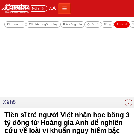
A
A
Đọc nhiều
Mới nhất
Kinh doanh
Tài chính ngân hàng
Bất động sản
Quốc tế
Sống
Special
X
Xã hội
Tiến sĩ trẻ người Việt nhận học bổng 3
tỷ đồng từ Hoàng gia Anh để nghiên
cứu về loài vi khuẩn nguy hiểm bậc