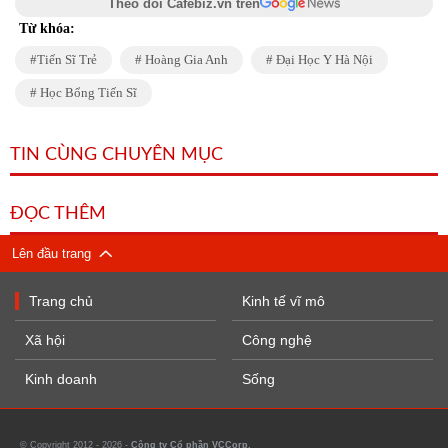
Theo dõi Cafebiz.vn trên
Từ khóa:
Tiến Sĩ Trẻ
Hoàng Gia Anh
Đại Học Y Hà Nội
Học Bổng Tiến Sĩ
TIN CÙNG CHUYÊN MỤC
ĐỌC THÊM
Lên đầu trang
Trang chủ
Kinh tế vĩ mô
Xã hội
Công nghệ
Kinh doanh
Sống
© Copyright 2012 - 2026 -
Công ty Cổ phần VCCorp.