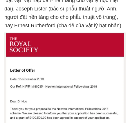
luật vạn vật hấp dẫn- nền tảng cho vật lý học hiện
đại), Joseph Lister (bác sĩ phẫu thuật người Anh,
người đặt nền tảng cho cho phẫu thuật vô trùng),
hay Ernest Rutherford (cha đẻ của vật lý hạt nhân).