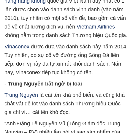
hãng hàng không
quốc gia Việt Nam duy nhất có 1
lần được chọn vào danh sách vinh danh (vào năm
2010), tuy nhiên có một số vấn đề, bao gồm cả vấn
đề về chất lượng dịch vụ, nên
Vietnam Airlines
không nằm trong danh sách Thương hiệu Quốc gia.
Vinaconex
được đưa vào danh sách này năm 2014.
Tuy nhiên, do sự cố vỡ đường ống Sông Đà liên
tiếp, đơn vị này đã tự xin rút khỏi danh sách. Năm
nay, Vinaconex tiếp tục không có tên.
- Trung Nguyên bất ngờ bị loại
Trung Nguyên
là cái tên khá phổ biến, và cũng khá
chật vật để lọt vào danh sách Thương hiệu Quốc
gia chỉ vì… cái tên khó đọc.
“Anh Đặng Lê Nguyên Vũ (Tổng Giám đốc Trung
Nguyên – PV) nhiều lần hỏi vì sao sản phẩm của