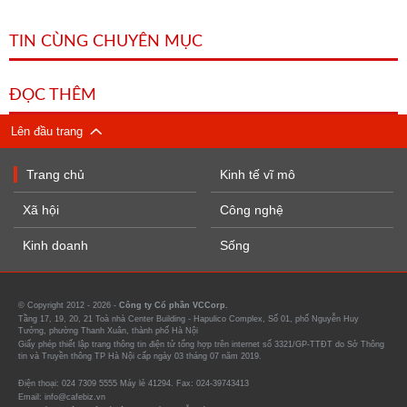
TIN CÙNG CHUYÊN MỤC
ĐỌC THÊM
Lên đầu trang
Trang chủ
Kinh tế vĩ mô
Xã hội
Công nghệ
Kinh doanh
Sống
© Copyright 2012 - 2026 -
Công ty Cổ phần VCCorp.
Tầng 17, 19, 20, 21 Toà nhà Center Building - Hapulico Complex, Số 01, phố Nguyễn Huy
Tưởng, phường Thanh Xuân, thành phố Hà Nội
Giấy phép thiết lập trang thông tin điện tử tổng hợp trên internet số 3321/GP-TTĐT do Sở Thông
tin và Truyền thông TP Hà Nội cấp ngày 03 tháng 07 năm 2019.
Điện thoại: 024 7309 5555 Máy lẻ 41294. Fax: 024-39743413
Email: info@cafebiz.vn