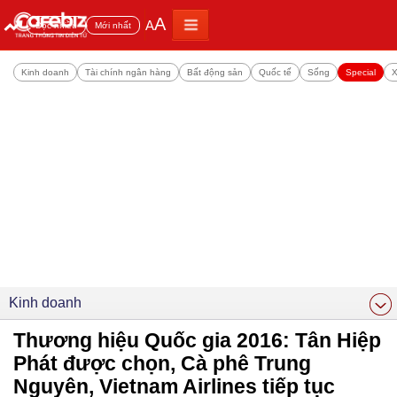
A
A
Đọc nhiều
Mới nhất
Kinh doanh
Tài chính ngân hàng
Bất động sản
Quốc tế
Sống
Special
X
Kinh doanh
Thương hiệu Quốc gia 2016: Tân Hiệp
Phát được chọn, Cà phê Trung
Nguyên, Vietnam Airlines tiếp tục