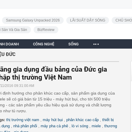
Samsung Galaxy Unpacked 2026
LÃI SUẤT DẬY SÓNG
CHỦ SHO
i Sản Và Gia Sản
BizReview
INH DOANH
CÔNG NGHỆ
SỐNG
ỆU ĐỨC
ãng gia dụng đầu bảng của Đức gia
hập thị trường Việt Nam
/11/2016 09:31:00 AM
i định hướng cho phân khúc cao cấp, sản phẩm gia dụng của
ele sẽ có giá bán từ 15 triệu - máy hút bụi, cho tới 500 triệu
ng - các sản phẩm yêu cầu hiệu quả sử dụng và chất lượng
o như tủ rượu.
,
,
,
gs:
thị trường việt nam
máy hút bụi
phân khúc cao cấp
thiết bị
,
,
,
,
,
a dụng
nhà phân phối
máy pha cà phê
lò vi sóng
miele
thương