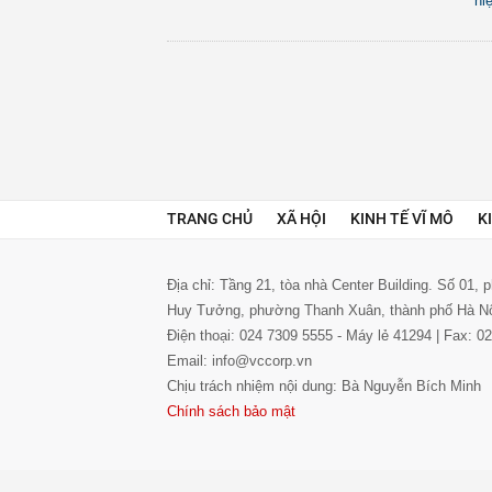
hi
TRANG CHỦ
XÃ HỘI
KINH TẾ VĨ MÔ
K
Địa chỉ: Tầng 21, tòa nhà Center Building. Số 01,
Huy Tưởng, phường Thanh Xuân, thành phố Hà N
Điện thoại: 024 7309 5555 - Máy lẻ 41294 | Fax: 
Email: info@vccorp.vn
Chịu trách nhiệm nội dung: Bà Nguyễn Bích Minh
Chính sách bảo mật