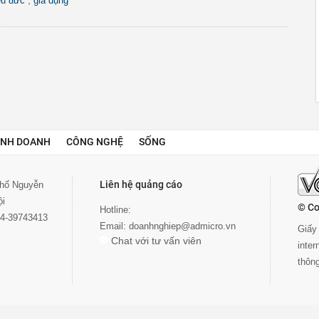
,
ệu đức
gia dụng
INH DOANH
CÔNG NGHỆ
SỐNG
Liên hệ quảng cáo
 phố Nguyễn
ội
© Co
Hotline:
024-39743413
Email:
doanhnghiep@admicro.vn
Giấy 
Chat với tư vấn viên
inte
thôn