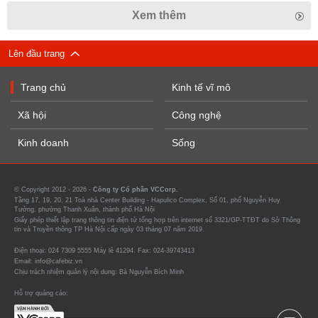
Xem thêm
Lên đầu trang
Trang chủ
Kinh tế vĩ mô
Xã hội
Công nghệ
Kinh doanh
Sống
© Copyright 2012 - 2026 -
Công ty Cổ phần VCCorp.
Tầng 17, 19, 20, 21 Toà nhà Center Building - Hapulico Complex, Số 01, phố Nguyễn Huy
Tưởng, phường Thanh Xuân, thành phố Hà Nội
Giấy phép thiết lập trang thông tin điện tử tổng hợp trên internet số 3321/GP-TTĐT do Sở Thông
tin và Truyền thông TP Hà Nội cấp ngày 03 tháng 07 năm 2019.
Điện thoại: 024 7309 5555 Máy lẻ 41294. Fax: 024-39743413
Email: info@cafebiz.vn
Chịu trách nhiệm quản lý nội dung: Bà Nguyễn Bích Minh
Hỗ trợ quảng cáo: