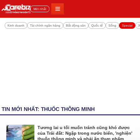
Đọc nhiều
Mới nhất
Kinh doanh
Tài chính ngân hàng
Bất động sản
Quốc tế
Sống
Special
X
TIN MỚI NHẤT: THUỐC THÔNG MINH
Tương lai u tối muốn tránh cũng khó được
của Trái đất: Ngập trong nước biển, 'nghiện'
thuốc thông minh và phải ăn thực phẩm