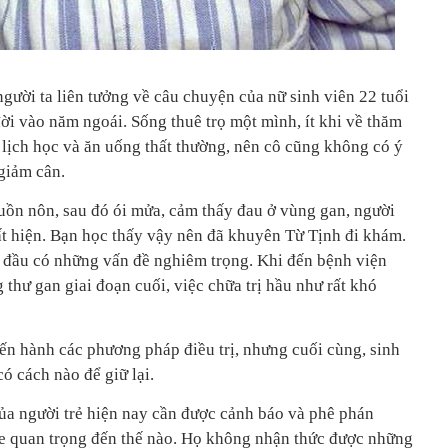
gười ta liên tưởng về câu chuyện của nữ sinh viên 22 tuổi
ời vào năm ngoái. Sống thuê trọ một mình, ít khi về thăm
 lịch học và ăn uống thất thường, nên cô cũng không có ý
giảm cân.
uồn nôn, sau đó ói mửa, cảm thấy đau ở vùng gan, người
ất hiện. Bạn học thấy vậy nên đã khuyên Từ Tịnh đi khám.
 đầu có những vấn đề nghiêm trọng. Khi đến bệnh viện
thư gan giai đoạn cuối, việc chữa trị hầu như rất khó
iến hành các phương pháp điều trị, nhưng cuối cùng, sinh
ó cách nào để giữ lại.
của người trẻ hiện nay cần được cảnh báo và phê phán
e quan trọng đến thế nào. Họ không nhận thức được những