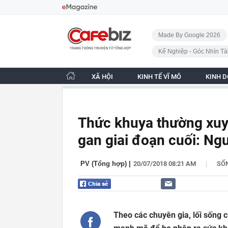
Bỏ qua điều hướng
CafeBiz - Trang chủ
Made By Google 2026
Kế Nghiệp - Góc Nhìn Tà
XÃ HỘI
KINH TẾ VĨ MÔ
KINH 
Thức khuya thường xuyê
gan giai đoạn cuối: Ngườ
|
PV (Tổng hợp)
|
20/07/2018 08:21 AM
SỐ
Theo các chuyên gia, lối sống 