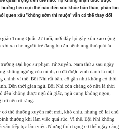
ỏe quan trọng đến thế nào. Họ không nhận thức được
 hưởng tiêu cực thế nào đến sức khỏe bản thân, phần lớn
hói quen xấu "không sớm thì muộn" vẫn có thể thay đổi
 giáo Trung Quốc 27 tuổi, mới đây lại gây xôn xao cộng
 xót xa cho người trẻ đang bị căn bệnh ung thư quái ác
p trường Đại học sư phạm Tứ Xuyên. Năm thứ 2 sau ngày
gắng không ngừng của mình, cô đã được vinh danh là một
g chính vì thế, Bội Nhi rất bận, cô gần như không có thời
nh. Đến thời gian ngủ, Bội Nhi còn chẳng có nữa là thời
cô đều không được ngủ đủ giấc, ngủ cũng không ngon,
trở nên rõ ràng.
 cơ thể thường xuyên mệt mỏi, khó chịu, nhưng cô lại chủ
bình thường khi làm việc quá sức. Vì thế, Bội Nhi không
 vẫn tiếp tục làm việc. Nhưng tình trạng cơ thể ngày càng