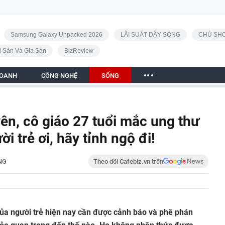
Samsung Galaxy Unpacked 2026
LÃI SUẤT DẬY SÓNG
CHỦ SHO
i Sản Và Gia Sản
BizReview
DOANH
CÔNG NGHỆ
SỐNG
n, cô giáo 27 tuổi mắc ung thư
i trẻ ơi, hãy tỉnh ngộ đi!
NG
Theo dõi Cafebiz.vn trên
của người trẻ hiện nay cần được cảnh báo và phê phán