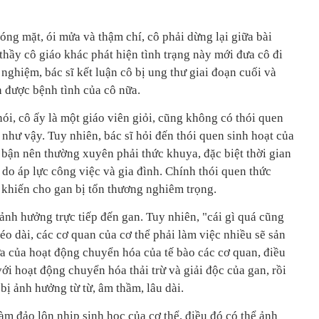
ng mặt, ói mửa và thậm chí, cô phải dừng lại giữa bài
 thầy cô giáo khác phát hiện tình trạng này mới đưa cô đi
 nghiệm, bác sĩ kết luận cô bị ung thư giai đoạn cuối và
 được bệnh tình của cô nữa.
i, cô ấy là một giáo viên giỏi, cũng không có thói quen
 như vậy. Tuy nhiên, bác sĩ hỏi đến thói quen sinh hoạt của
 bận nên thường xuyên phải thức khuya, đặc biệt thời gian
do áp lực công việc và gia đình. Chính thói quen thức
khiến cho gan bị tổn thương nghiêm trọng.
ảnh hưởng trực tiếp đến gan. Tuy nhiên, "cái gì quá cũng
kéo dài, các cơ quan của cơ thể phải làm việc nhiều sẽ sản
ừa của hoạt động chuyển hóa của tế bào các cơ quan, điều
ới hoạt động chuyển hóa thải trừ và giải độc của gan, rồi
bị ảnh hưởng từ từ, âm thầm, lâu dài.
àm đảo lộn nhịp sinh học của cơ thể, điều đó có thể ảnh