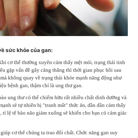
về sức khỏe của gan:
Khi cơ thể thường xuyên cảm thấy mệt mỏi, trạng thái tinh
ếu gặp vấn đề gây căng thẳng thì thời gian phục hồi sau
ỏi mà không quay về trạng thái khỏe mạnh năng động như
hiệu bệnh gan, thậm chí là ung thư gan.
bào ung thư có thể chiếm hữu rất nhiều chất dinh dưỡng và
 mạnh sẽ tự nhiên bị "tranh mất" thức ăn, dần dần cảm thấy
 tỉ lệ tế bào não giảm xuống sẽ khiến cho bạn có cảm giác
giúp cơ thể chúng ta trao đổi chất. Chức năng gan suy