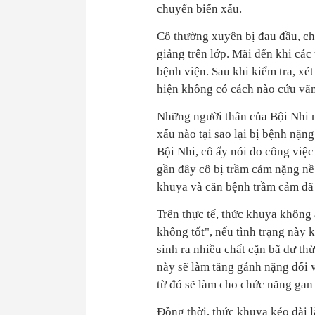
chuyển biến xấu.
Cô thường xuyên bị đau đầu, chó
giảng trên lớp. Mãi đến khi các
bệnh viện. Sau khi kiểm tra, xét
hiện không có cách nào cứu vãn
Những người thân của Bội Nhi nó
xấu nào tại sao lại bị bệnh nặng
Bội Nhi, cô ấy nói do công việc
gần đây cô bị trầm cảm nặng nề 
khuya và căn bệnh trầm cảm đã 
Trên thực tế, thức khuya không 
không tốt", nếu tình trạng này 
sinh ra nhiều chất cặn bã dư th
này sẽ làm tăng gánh nặng đối v
từ đó sẽ làm cho chức năng gan 
Đồng thời, thức khuya kéo dài l