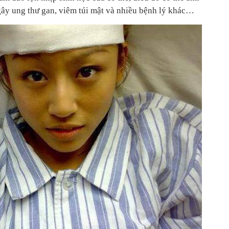
gây ung thư gan, viêm túi mật và nhiều bệnh lý khác…