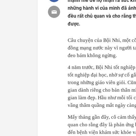
mạnh mẽ để họ nhận ra sức kh
những hành vi của mình đã ảnh
đều rất chủ quan và cho rằng t
được.
Câu chuyện của Bội Nhi, một cô
đồng mạng nước này vì người ta
đeo bám không ngừng.
4 năm trước, Bội Nhi tốt nghiệ
tốt nghiệp đại học, nhờ sự cố 
trong những giáo viên giỏi. Cũn
gian dành riêng cho bản thân mì
gian làm đẹp. Hầu như mỗi tối 
vầng thâm quầng mắt ngày càng 
Mấy tháng gần đây, cô cảm thấy
quan cho rằng đây là phản ứng 
đến bệnh viện khám sức khỏe và