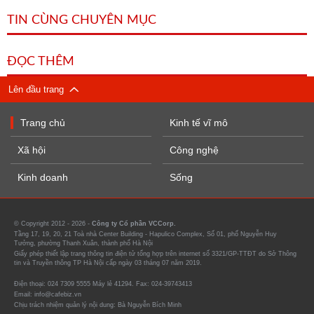
TIN CÙNG CHUYÊN MỤC
ĐỌC THÊM
Lên đầu trang
Trang chủ
Kinh tế vĩ mô
Xã hội
Công nghệ
Kinh doanh
Sống
© Copyright 2012 - 2026 -
Công ty Cổ phần VCCorp.
Tầng 17, 19, 20, 21 Toà nhà Center Building - Hapulico Complex, Số 01, phố Nguyễn Huy
Tưởng, phường Thanh Xuân, thành phố Hà Nội
Giấy phép thiết lập trang thông tin điện tử tổng hợp trên internet số 3321/GP-TTĐT do Sở Thông
tin và Truyền thông TP Hà Nội cấp ngày 03 tháng 07 năm 2019.
Điện thoại: 024 7309 5555 Máy lẻ 41294. Fax: 024-39743413
Email: info@cafebiz.vn
Chịu trách nhiệm quản lý nội dung: Bà Nguyễn Bích Minh