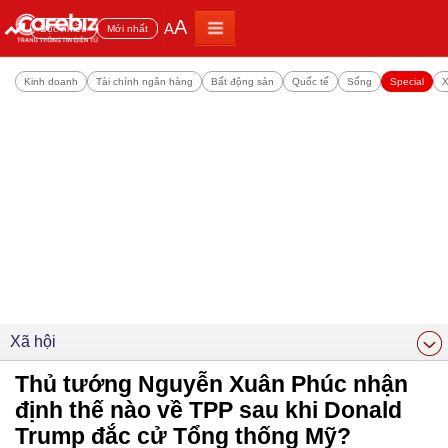
A
A
Đọc nhiều
Mới nhất
Kinh doanh
Tài chính ngân hàng
Bất động sản
Quốc tế
Sống
Special
X
Xã hội
Thủ tướng Nguyễn Xuân Phúc nhận
định thế nào về TPP sau khi Donald
Trump đắc cử Tổng thống Mỹ?