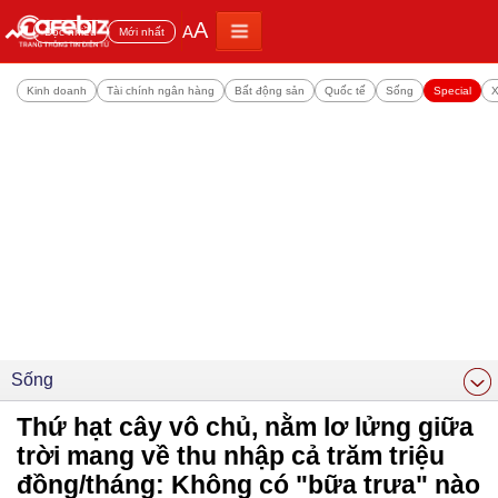
A
A
Đọc nhiều
Mới nhất
Kinh doanh
Tài chính ngân hàng
Bất động sản
Quốc tế
Sống
Special
X
Sống
Thứ hạt cây vô chủ, nằm lơ lửng giữa
trời mang về thu nhập cả trăm triệu
đồng/tháng: Không có "bữa trưa" nào