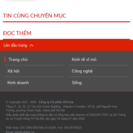
TIN CÙNG CHUYÊN MỤC
ĐỌC THÊM
Lên đầu trang
Trang chủ
Kinh tế vĩ mô
Xã hội
Công nghệ
Kinh doanh
Sống
© Copyright 2012 - 2026 -
Công ty Cổ phần VCCorp.
Tầng 17, 19, 20, 21 Toà nhà Center Building - Hapulico Complex, Số 01, phố Nguyễn Huy
Tưởng, phường Thanh Xuân, thành phố Hà Nội
Giấy phép thiết lập trang thông tin điện tử tổng hợp trên internet số 3321/GP-TTĐT do Sở Thông
tin và Truyền thông TP Hà Nội cấp ngày 03 tháng 07 năm 2019.
Điện thoại: 024 7309 5555 Máy lẻ 41294. Fax: 024-39743413
Email: info@cafebiz.vn