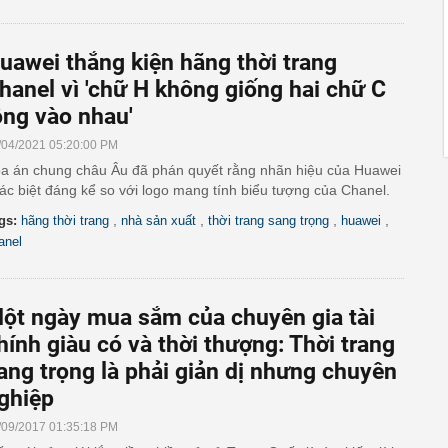
uawei thắng kiện hãng thời trang
hanel vì 'chữ H không giống hai chữ C
ồng vào nhau'
/04/2021 05:20:00 PM
a án chung châu Âu đã phán quyết rằng nhãn hiệu của Huawei
ác biệt đáng kể so với logo mang tính biểu tượng của Chanel.
,
,
,
,
gs:
hãng thời trang
nhà sản xuất
thời trang sang trọng
huawei
anel
ột ngày mua sắm của chuyên gia tài
hính giàu có và thời thượng: Thời trang
ang trọng là phải giản dị nhưng chuyên
ghiệp
/09/2017 01:35:18 PM