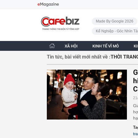
Bỏ qua điều hướng
CafeBiz - Trang chủ
Made By Google 2026
Kế Nghiệp - Góc Nhìn Tà
XÃ HỘI
KINH TẾ VĨ MÔ
K
Tin tức, bài viết mới nhất về :
THỜI TRAN
G
h
C
21
Gi
hợ
hạ
Ta
tr