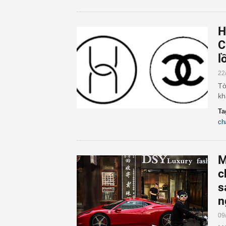
H
C
l
22
Tò
kh
Ta
ch
M
c
s
n
09