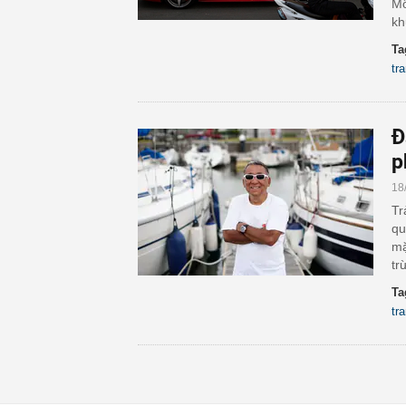
Mố
kh
Ta
tr
Đ
p
18
Tr
qu
mặ
tr
Ta
tr