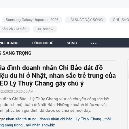
Samsung Galaxy Unpacked 2026
LÃI SUẤT DẬY SÓNG
CHỦ SHO
i Sản Và Gia Sản
BizReview
INH DOANH
CÔNG NGHỆ
SỐNG
G SANG TRỌNG
ia đình doanh nhân Chi Bảo dát đồ
iệu du hí ở Nhật, nhan sắc trẻ trung của
EO Lý Thuỳ Chang gây chú ý
/11/2023 10:26:00 AM
a đình Chi Bảo - Lý Thùy Chang vừa có chuyến công tác kết
p du lịch một tuần ở Nhật Bản. Những khoảnh khắc vui vẻ,
nh phúc bên gia đình đã được cô chia sẻ mới đây.
,
,
,
gs:
nhan sắc trẻ trung
doanh nhân chi bảo
Lý Thuỳ Chang
thời
,
ang sang trọng
mỹ nhân showbiz