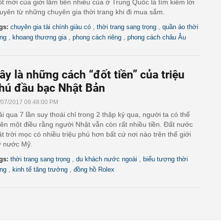
t mới của giới lắm tiền nhiều của ở Trung Quốc là tìm kiếm lời
uyên từ những chuyên gia thời trang khi đi mua sắm.
,
,
gs:
chuyên gia tài chính giàu có
thời trang sang trọng
quần áo thời
,
,
,
ang
khoang thương gia
phong cách riêng
phong cách châu Âu
ây là những cách “đốt tiền” của triệu
hú đầu bạc Nhật Bản
/07/2017 09:48:00 PM
ải qua 7 lần suy thoái chỉ trong 2 thập kỷ qua, người ta có thể
ên một điều rằng người Nhật vẫn còn rất nhiều tiền. Đất nước
t trời mọc có nhiều triệu phú hơn bất cứ nơi nào trên thế giới
ừ nước Mỹ.
,
,
gs:
thời trang sang trọng
du khách nước ngoài
biểu tượng thời
,
,
ang
kinh tế tăng trưởng
đồng hồ Rolex