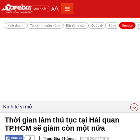
A
A
Đọc nhiều
Mới nhất
Kinh doanh
Tài chính ngân hàng
Bất động sản
Quốc tế
Sống
Special
X
Kinh tế vĩ mô
Thời gian làm thủ tục tại Hải quan
TP.HCM sẽ giảm còn một nửa
|
|
0
Theo Gia Thắng
19:16 29/08/2018