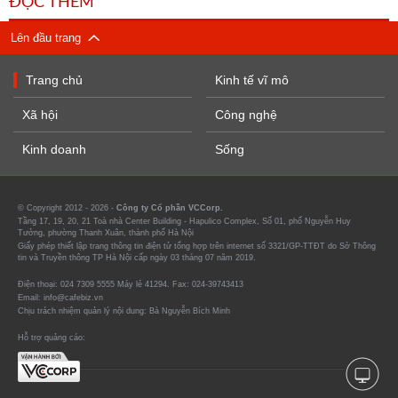
ĐỌC THÊM
Lên đầu trang
Trang chủ
Kinh tế vĩ mô
Xã hội
Công nghệ
Kinh doanh
Sống
© Copyright 2012 - 2026 -
Công ty Cổ phần VCCorp.
Tầng 17, 19, 20, 21 Toà nhà Center Building - Hapulico Complex, Số 01, phố Nguyễn Huy
Tưởng, phường Thanh Xuân, thành phố Hà Nội
Giấy phép thiết lập trang thông tin điện tử tổng hợp trên internet số 3321/GP-TTĐT do Sở Thông
tin và Truyền thông TP Hà Nội cấp ngày 03 tháng 07 năm 2019.
Điện thoại: 024 7309 5555 Máy lẻ 41294. Fax: 024-39743413
Email: info@cafebiz.vn
Chịu trách nhiệm quản lý nội dung: Bà Nguyễn Bích Minh
Hỗ trợ quảng cáo: