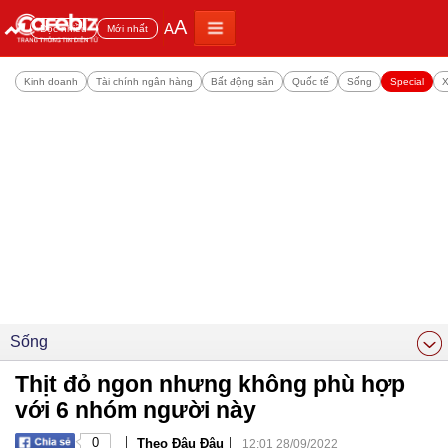
A
A
Đọc nhiều
Mới nhất
Kinh doanh
Tài chính ngân hàng
Bất động sản
Quốc tế
Sống
Special
X
Sống
Thịt đỏ ngon nhưng không phù hợp
với 6 nhóm người này
|
|
0
Theo Đậu Đậu
12:01 28/09/2022