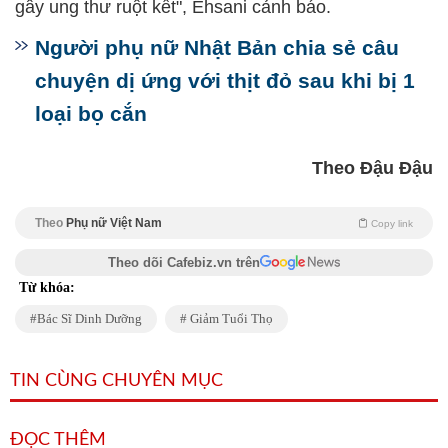
gây ung thư ruột kết", Ehsani cảnh báo.
Người phụ nữ Nhật Bản chia sẻ câu
chuyện dị ứng với thịt đỏ sau khi bị 1
loại bọ cắn
Theo Đậu Đậu
Theo
Phụ nữ Việt Nam
Copy link
Theo dõi Cafebiz.vn trên
Từ khóa:
Bác Sĩ Dinh Dưỡng
Giảm Tuổi Thọ
TIN CÙNG CHUYÊN MỤC
ĐỌC THÊM