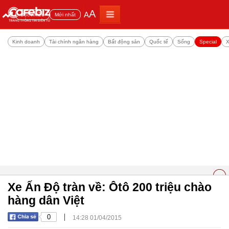
A
A
Đọc nhiều
Mới nhất
Kinh doanh
Tài chính ngân hàng
Bất động sản
Quốc tế
Sống
Special
X
Xe Ấn Độ tràn về: Ôtô 200 triệu chào
hàng dân Việt
|
0
14:28 01/04/2015