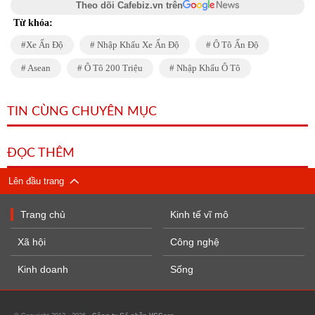
Theo dõi Cafebiz.vn trên
Từ khóa:
Xe Ấn Độ
Nhập Khẩu Xe Ấn Độ
Ô Tô Ấn Độ
Asean
Ô Tô 200 Triệu
Nhập Khẩu Ô Tô
TIN CÙNG CHUYÊN MỤC
ĐỌC THÊM
Lên đầu trang
Trang chủ
Kinh tế vĩ mô
Xã hội
Công nghệ
Kinh doanh
Sống