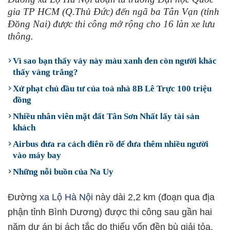
gia TP HCM (Q.Thủ Đức) đến ngã ba Tân Vạn (tỉnh
Đồng Nai) được thi công mở rộng cho 16 làn xe lưu
thông.
Vì sao bạn thấy váy này màu xanh đen còn người khác
thấy vàng trắng?
Xử phạt chủ đầu tư của toà nhà 8B Lê Trực 100 triệu
đồng
Nhiều nhân viên mặt đất Tân Sơn Nhất lấy tài sản
khách
Airbus đưa ra cách điên rồ để đưa thêm nhiều người
vào máy bay
Những nỗi buồn của Na Uy
Đường
xa Lộ Hà Nội
này dài 2,2 km (đoạn qua địa
phận tỉnh Bình Dương) được thi công sau gần hai
năm dự án bị ách tắc do thiếu vốn đền bù giải tỏa.