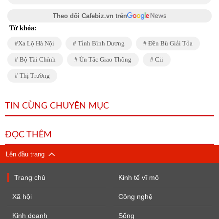
Theo dõi Cafebiz.vn trên
Từ khóa:
Xa Lộ Hà Nội
Tỉnh Bình Dương
Đền Bù Giải Tỏa
Bộ Tài Chính
Ùn Tắc Giao Thông
Cii
Thị Trường
TIN CÙNG CHUYÊN MỤC
ĐỌC THÊM
Lên đầu trang
Trang chủ
Kinh tế vĩ mô
Xã hội
Công nghệ
Kinh doanh
Sống