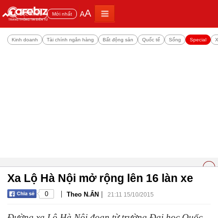
A
A
Đọc nhiều
Mới nhất
Kinh doanh
Tài chính ngân hàng
Bất động sản
Quốc tế
Sống
Special
X
Xa Lộ Hà Nội mở rộng lên 16 làn xe
|
|
0
Theo N.ẨN
21:11 15/10/2015
Đường xa Lộ Hà Nội đoạn từ trường Đại học Quốc