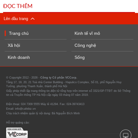
ĐỌC THÊM
Lên đầu trang
Trang chủ
Kinh tế vĩ mô
Xã hội
Công nghệ
Kinh doanh
Sống
© Copyright 2012 - 2026 -
Công ty Cổ phần VCCorp.
Tầng 17, 19, 20, 21 Toà nhà Center Building - Hapulico Complex, Số 01, phố Nguyễn Huy
Tưởng, phường Thanh Xuân, thành phố Hà Nội
Giấy phép thiết lập trang thông tin điện tử tổng hợp trên internet số 3321/GP-TTĐT do Sở Thông
tin và Truyền thông TP Hà Nội cấp ngày 03 tháng 07 năm 2019.
Điện thoại: 024 7309 5555 Máy lẻ 41294. Fax: 024-39743413
Email: info@cafebiz.vn
Chịu trách nhiệm quản lý nội dung: Bà Nguyễn Bích Minh
Hỗ trợ quảng cáo: