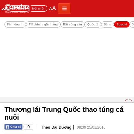
A
A
Đọc nhiều
Mới nhất
Kinh doanh
Tài chính ngân hàng
Bất động sản
Quốc tế
Sống
Special
X
Thương lái Trung Quốc thao túng cá
nuôi
|
|
0
Theo Đại Dương
08:39 25/01/2016