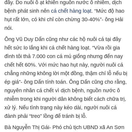
đây. Do nuôi ồ ạt khiến nguồn nước ô nhiễm, dịch
bệnh phát sinh nên
cá chết hàng loạt
. “Mức độ hao
hụt rất lớn, có khi chỉ còn chừng 30-40%”- ông Hải
nói.
Ông Vũ Duy Dấn cũng như các hộ nuôi cá tại đây
hết sức lo lắng khi cá chết hàng loạt. “Vừa rồi gia
đình tôi thả 7.000 con cá mú giống nhưng đến nay
chết hết 60%. Với mức hao hụt này, người nuôi cá
chẳng những không lời một đồng, thậm chí lỗ nếu bị
ép giá”- ông Dấn tính toán. Ông Dấn cũng cho rằng,
nguyên nhân cá chết vì dịch bệnh, nguồn nước ô
nhiễm trong khi người dân không biết cách chữa trị,
xử lý. Nếu tình trạng này kéo dài, người nuôi cá
đành phải “treo” lồng để tránh bị lỗ.
Bà Nguyễn Thị Gái- Phó chủ tịch UBND xã An Sơn