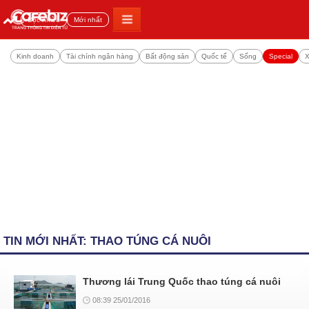
Đọc nhiều
Mới nhất
Kinh doanh
Tài chính ngân hàng
Bất động sản
Quốc tế
Sống
Special
X
TIN MỚI NHẤT: THAO TÚNG CÁ NUÔI
Thương lái Trung Quốc thao túng cá nuôi
08:39 25/01/2016