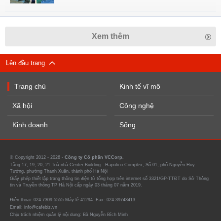
Xem thêm
Lên đầu trang
Trang chủ
Kinh tế vĩ mô
Xã hội
Công nghệ
Kinh doanh
Sống
© Copyright 2012 - 2026 -
Công ty Cổ phần VCCorp.
Tầng 17, 19, 20, 21 Toà nhà Center Building - Hapulico Complex, Số 01, phố Nguyễn Huy
Tưởng, phường Thanh Xuân, thành phố Hà Nội
Giấy phép thiết lập trang thông tin điện tử tổng hợp trên internet số 3321/GP-TTĐT do Sở Thông
tin và Truyền thông TP Hà Nội cấp ngày 03 tháng 07 năm 2019.
Điện thoại: 024 7309 5555 Máy lẻ 41294. Fax: 024-39743413
Email: info@cafebiz.vn
Chịu trách nhiệm quản lý nội dung: Bà Nguyễn Bích Minh