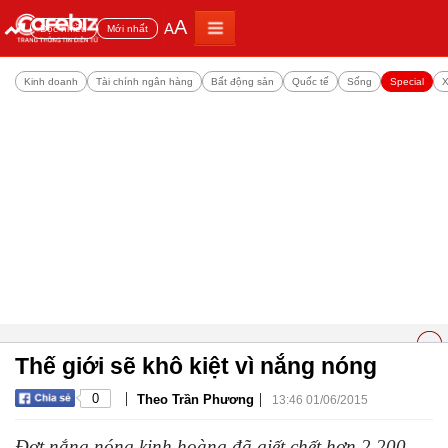
A
A
Đọc nhiều
Mới nhất
Kinh doanh
Tài chính ngân hàng
Bất động sản
Quốc tế
Sống
Special
X
Thế giới sẽ khô kiệt vì nắng nóng
|
|
0
Theo Trần Phương
13:46 01/06/2015
Đợt nắng nóng kinh hoàng đã giết chết hơn 2.200