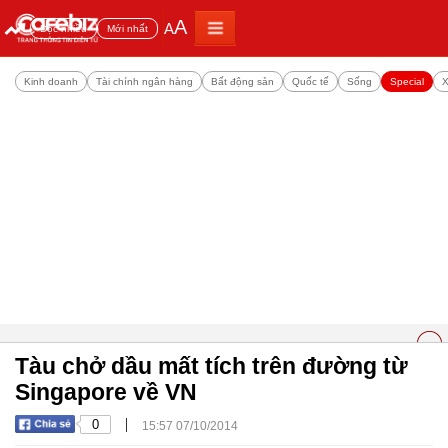
A
A
Đọc nhiều
Mới nhất
Kinh doanh
Tài chính ngân hàng
Bất động sản
Quốc tế
Sống
Special
X
Tàu chở dầu mất tích trên đường từ
Singapore về VN
|
0
15:57 07/10/2014