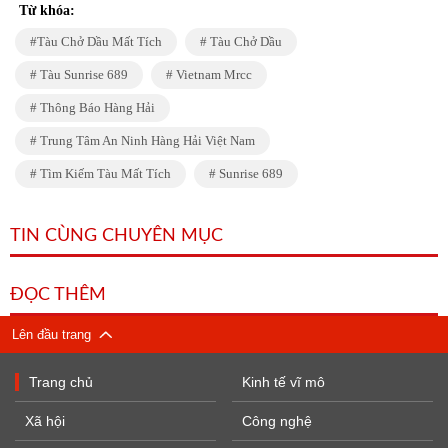
Từ khóa:
Tàu Chở Dầu Mất Tích
Tàu Chở Dầu
Tàu Sunrise 689
Vietnam Mrcc
Thông Báo Hàng Hải
Trung Tâm An Ninh Hàng Hải Việt Nam
Tìm Kiếm Tàu Mất Tích
Sunrise 689
TIN CÙNG CHUYÊN MỤC
ĐỌC THÊM
Lên đầu trang
Trang chủ
Kinh tế vĩ mô
Xã hội
Công nghệ