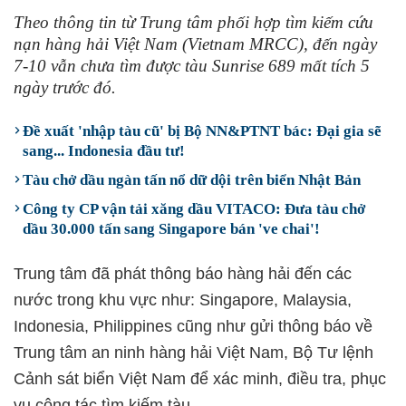
Theo thông tin từ Trung tâm phối hợp tìm kiếm cứu
nạn hàng hải Việt Nam (Vietnam MRCC), đến ngày
7-10 vẫn chưa tìm được tàu Sunrise 689 mất tích 5
ngày trước đó.
Đề xuất 'nhập tàu cũ' bị Bộ NN&PTNT bác: Đại gia sẽ
sang... Indonesia đầu tư!
Tàu chở dầu ngàn tấn nổ dữ dội trên biển Nhật Bản
Công ty CP vận tải xăng dầu VITACO: Đưa tàu chở
dầu 30.000 tấn sang Singapore bán 've chai'!
Trung tâm đã phát thông báo hàng hải đến các
nước trong khu vực như: Singapore, Malaysia,
Indonesia, Philippines cũng như gửi thông báo về
Trung tâm an ninh hàng hải Việt Nam, Bộ Tư lệnh
Cảnh sát biển Việt Nam để xác minh, điều tra, phục
vụ công tác tìm kiếm tàu.