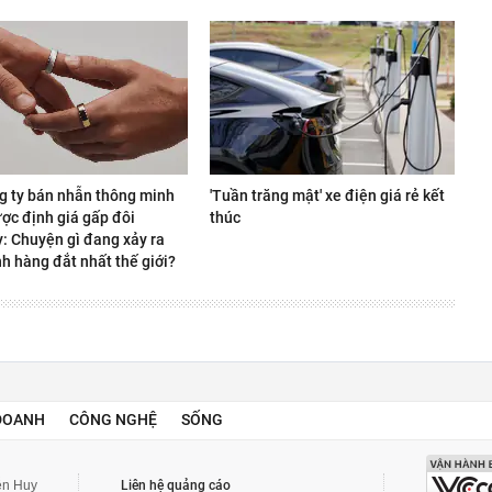
g ty bán nhẫn thông minh
'Tuần trăng mật' xe điện giá rẻ kết
ợc định giá gấp đôi
thúc
y: Chuyện gì đang xảy ra
h hàng đắt nhất thế giới?
DOANH
CÔNG NGHỆ
SỐNG
yễn Huy
Liên hệ quảng cáo