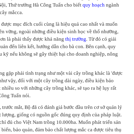
 Nội, Thứ trưởng Hà Công Tuấn cho biết
quy hoạch
ngành
 cây mắcca.
 được mục đích cuối cùng là hiệu quả cao nhất và muốn
n vững, ngoài những điều kiện sinh học về thổ nhưỡng,
 hơn là phải thấy được khả năng
thị trường
. Từ đó có giải
quản đến liên kết, hướng dẫn cho bà con. Bên cạnh, quy
ứu kỹ nếu không sẽ gây thiệt hại cho doanh nghiệp, nông
g gặp phải tình trạng như một vài cây trồng khác là 'được
 như vậy, đối với một cây trồng dài ngày, điều kiện bảo
 nhiều so với những cây trồng khác, sẽ tạo ra hệ lụy rất
 Công Tuấn nói.
trước mắt, Bộ đã có đánh giá bước đầu trên cơ sở quản lý
t lượng, giống có nguồn gốc đúng quy định của pháp luật.
hỉ đủ cho Việt Nam trồng 10.000ha. Muốn phát triển sản
ế biến, bảo quản, đảm bảo chất lượng mắc ca được tiêu thụ