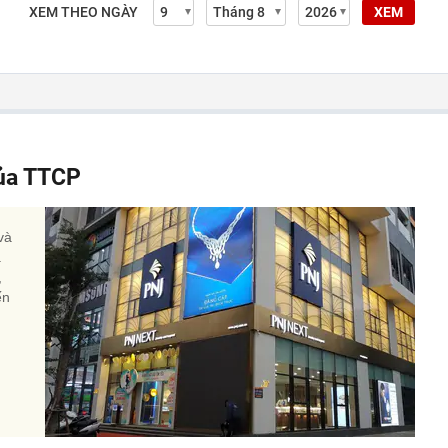
XEM THEO NGÀY
XEM
của TTCP
và
a
,
ến