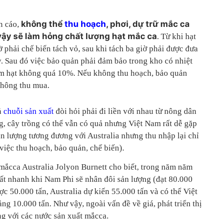
không thể
thu hoạch
, phơi, dự trữ mắc ca
n cáo,
vậy sẽ làm hỏng chất lượng hạt mắc ca
. Từ khi hạt
 phải chế biến tách vỏ, sau khi tách ba giờ phải được đưa
y. Sau đó việc bảo quản phải đảm bảo trong kho có nhiệt
ẩm hạt không quá 10%. Nếu không thu hoạch, bảo quản
không thu mua.
ả
chuỗi sản xuất
đòi hỏi phải đi liền với nhau từ nông dân
g, cây trồng có thể vẫn có quả nhưng Việt Nam rất dễ gặp
ản lượng tương đương với Australia nhưng thu nhập lại chỉ
iệc thu hoạch, bảo quản, chế biến).
 mắcca Australia Jolyon Burnett cho biết, trong năm năm
rất nhanh khi Nam Phi sẽ nhân đôi sản lượng (đạt 80.000
ợc 50.000 tấn, Australia dự kiến 55.000 tấn và có thể Việt
g 10.000 tấn. Như vậy, ngoài vấn đề về giá, phát triển thị
ọng với các nước sản xuất mắcca.