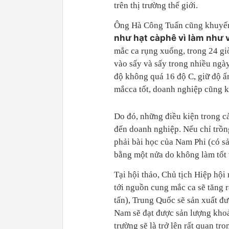
trên thị trường thế giới.
Ông Hà Công Tuấn cũng khuyế
như hạt càphê vì làm như 
mắc ca rụng xuống, trong 24 giờ
vào sấy và sấy trong nhiều ngà
độ không quá 16 độ C, giữ độ 
mắcca tốt, doanh nghiệp cũng 
Do đó, những điều kiện trong c
đến doanh nghiệp. Nếu chỉ trồn
phải bài học của Nam Phi (có s
bằng một nửa do không làm tốt v
Tại hội thảo, Chủ tịch Hiệp hội
tới nguồn cung mắc ca sẽ tăng 
tấn), Trung Quốc sẽ sản xuất đư
Nam sẽ đạt được sản lượng khoản
trường sẽ là trở lên rất quan tr