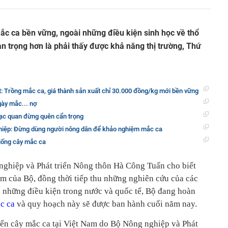
 ca bền vững, ngoài những điều kiện sinh học về thổ
an trọng hơn là phải thấy được khả năng thị trường, Thứ
: Trồng mắc ca, giá thành sản xuất chỉ 30.000 đồng/kg mới bền vững
gày mắc... nợ
ạc quan đừng quên cẩn trọng
hiệp: Đừng dùng người nông dân để khảo nghiệm mắc ca
giống cây mắc ca
nghiệp và Phát triển Nông thôn Hà Công Tuấn cho biết
ăm của Bộ, đồng thời tiếp thu những nghiên cứu của các
h những điều kiện trong nước và quốc tế, Bộ đang hoàn
c ca
và quy hoạch này sẽ được ban hành cuối năm nay.
riển cây mắc ca tại Việt Nam do Bộ Nông nghiệp và Phát