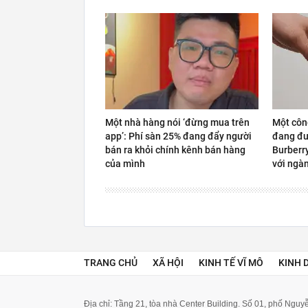
Một nhà hàng nói ‘đừng mua trên
Một côn
app’: Phí sàn 25% đang đẩy người
đang đư
bán ra khỏi chính kênh bán hàng
Burberr
của mình
với ngàn
TRANG CHỦ
XÃ HỘI
KINH TẾ VĨ MÔ
KINH 
Địa chỉ: Tầng 21, tòa nhà Center Building. Số 01, phố Ngu