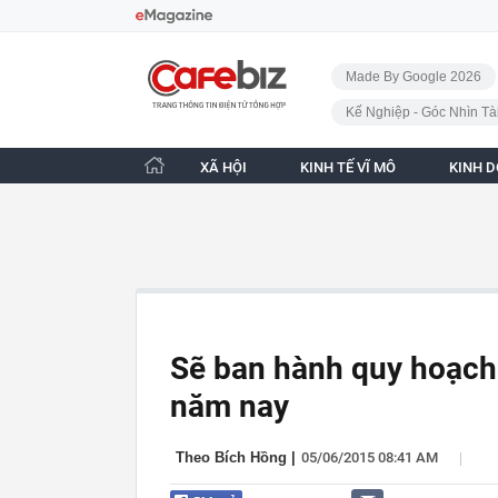
Bỏ qua điều hướng
CafeBiz - Trang chủ
Made By Google 2026
Kế Nghiệp - Góc Nhìn Tà
XÃ HỘI
KINH TẾ VĨ MÔ
KINH 
Sẽ ban hành quy hoạch
năm nay
|
Theo Bích Hồng
|
05/06/2015 08:41 AM