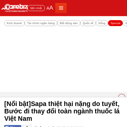
A
A
Đọc nhiều
Mới nhất
Kinh doanh
Tài chính ngân hàng
Bất động sản
Quốc tế
Sống
Special
X
[Nổi bật]Sapa thiệt hại nặng do tuyết,
Bước đi thay đổi toàn ngành thuốc lá
Việt Nam