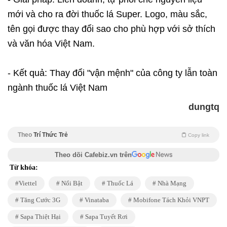
mới và cho ra đời thuốc lá Super. Logo, màu sắc,
tên gọi được thay đổi sao cho phù hợp với sở thích
và văn hóa Việt Nam.
- Kết quả: Thay đổi "vận mệnh" của công ty lẫn toàn
ngành thuốc lá Việt Nam
dungtq
Theo
Trí Thức Trẻ
Copy link
Theo dõi Cafebiz.vn trên
Từ khóa:
Viettel
Nổi Bật
Thuốc Lá
Nhà Mạng
Tăng Cước 3G
Vinataba
Mobifone Tách Khỏi VNPT
Sapa Thiệt Hại
Sapa Tuyết Rơi