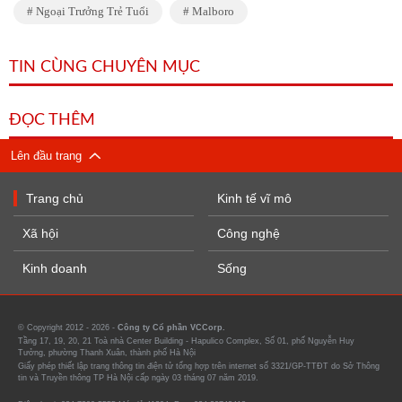
Ngoại Trưởng Trẻ Tuổi
Malboro
TIN CÙNG CHUYÊN MỤC
ĐỌC THÊM
Lên đầu trang
Trang chủ
Kinh tế vĩ mô
Xã hội
Công nghệ
Kinh doanh
Sống
© Copyright 2012 - 2026 -
Công ty Cổ phần VCCorp.
Tầng 17, 19, 20, 21 Toà nhà Center Building - Hapulico Complex, Số 01, phố Nguyễn Huy
Tưởng, phường Thanh Xuân, thành phố Hà Nội
Giấy phép thiết lập trang thông tin điện tử tổng hợp trên internet số 3321/GP-TTĐT do Sở Thông
tin và Truyền thông TP Hà Nội cấp ngày 03 tháng 07 năm 2019.