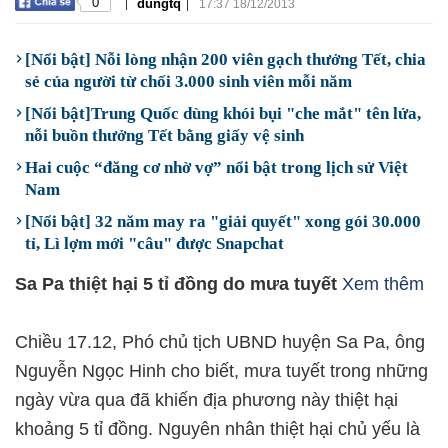
|
|
0
dungtq
17:37 18/12/2013
[Nổi bật] Nỗi lòng nhận 200 viên gạch thưởng Tết, chia
sẻ của người từ chối 3.000 sinh viên mỗi năm
[Nổi bật]Trung Quốc dùng khói bụi "che mắt" tên lửa,
nỗi buồn thưởng Tết bằng giấy vệ sinh
Hai cuộc “đăng cơ nhờ vợ” nổi bật trong lịch sử Việt
Nam
[Nổi bật] 32 năm may ra "giải quyết" xong gói 30.000
tỉ, Lì lợm mới "câu" được Snapchat
Sa Pa thiệt hại 5 tỉ đồng do mưa tuyết
Xem thêm
Chiều 17.12, Phó chủ tịch UBND huyện Sa Pa, ông
Nguyễn Ngọc Hinh cho biết, mưa tuyết trong những
ngày vừa qua đã khiến địa phương này thiệt hại
khoảng 5 tỉ đồng. Nguyên nhân thiệt hại chủ yếu là