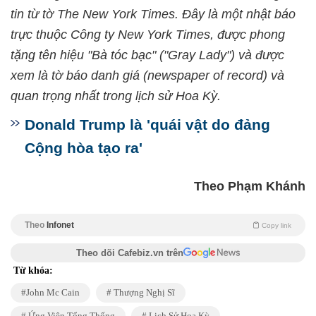
tin từ tờ The New York Times. Đây là một nhật báo
trực thuộc Công ty New York Times, được phong
tặng tên hiệu "Bà tóc bạc" ("Gray Lady") và được
xem là tờ báo danh giá (newspaper of record) và
quan trọng nhất trong lịch sử Hoa Kỳ.
Donald Trump là 'quái vật do đảng
Cộng hòa tạo ra'
Theo Phạm Khánh
Theo
Infonet
Copy link
Theo dõi Cafebiz.vn trên
Từ khóa:
John Mc Cain
Thượng Nghị Sĩ
Ứng Viên Tổng Thống
Lịch Sử Hoa Kỳ