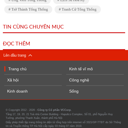
Trở Thành Tổng Thống
Tranh Cử Tổng Thống
TIN CÙNG CHUYÊN MỤC
ĐỌC THÊM
Lên đầu trang
Trang chủ
Kinh tế vĩ mô
Xã hội
Công nghệ
Kinh doanh
Sống
© Copyright 2012 - 2026 -
Công ty Cổ phần VCCorp.
Tầng 17, 19, 20, 21 Toà nhà Center Building - Hapulico Complex, Số 01, phố Nguyễn Huy
Tưởng, phường Thanh Xuân, thành phố Hà Nội
Giấy phép thiết lập trang thông tin điện tử tổng hợp trên internet số 3321/GP-TTĐT do Sở Thông
tin và Truyền thông TP Hà Nội cấp ngày 03 tháng 07 năm 2019.