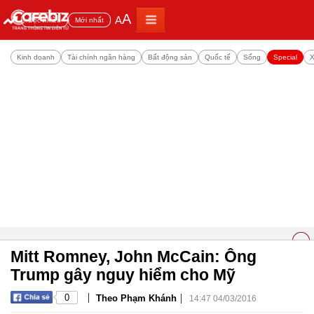
A
A
Đọc nhiều
Mới nhất
Kinh doanh
Tài chính ngân hàng
Bất động sản
Quốc tế
Sống
Special
X
Mitt Romney, John McCain: Ông
Trump gây nguy hiểm cho Mỹ
|
|
0
Theo Phạm Khánh
14:47 04/03/2016