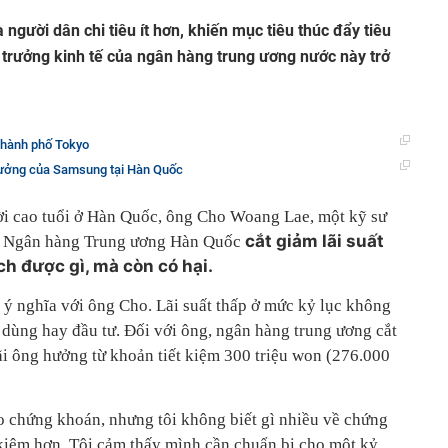
người dân chi tiêu ít hơn, khiến mục tiêu thúc đẩy tiêu
 trưởng kinh tế của ngân hàng trung ương nước này trở
 thành phố Tokyo
ưởng của Samsung tại Hàn Quốc
ời cao tuổi ở Hàn Quốc, ông Cho Woang Lae, một kỹ sư
cắt giảm lãi suất
ệc Ngân hàng Trung ương Hàn Quốc
h được gì, mà còn có hại.
 ý nghĩa với ông Cho. Lãi suất thấp ở mức kỷ lục không
 dùng hay đầu tư. Đối với ông, ngân hàng trung ương cắt
lãi ông hưởng từ khoản tiết kiệm 300 triệu won (276.000
ào chứng khoán, nhưng tôi không biết gì nhiều về chứng
t kiệm hơn. Tôi cảm thấy mình cần chuẩn bị cho một kỷ