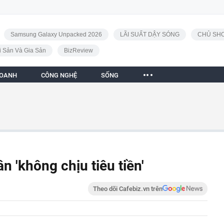
Samsung Galaxy Unpacked 2026
LÃI SUẤT DẬY SÓNG
CHỦ SHO
i Sản Và Gia Sản
BizReview
DOANH
CÔNG NGHỆ
SỐNG
 'không chịu tiêu tiền'
Theo dõi Cafebiz.vn trên