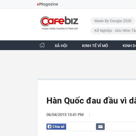
Bỏ qua điều hướng
CafeBiz - Trang chủ
Made By Google 2026
Kế Nghiệp - Góc Nhìn Tà
XÃ HỘI
KINH TẾ VĨ MÔ
KINH 
Hàn Quốc đau đầu vì dân
|
06/04/2015 15:41 PM