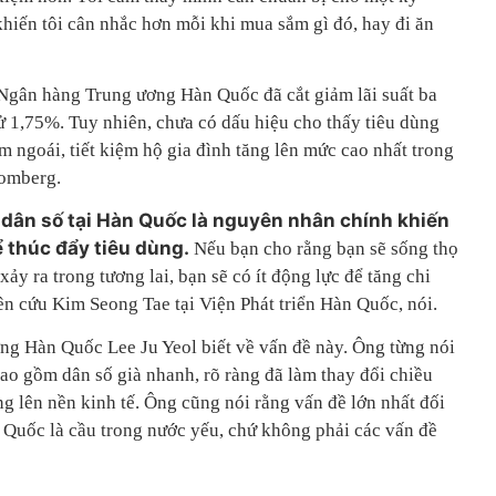
khiến tôi cân nhắc hơn mỗi khi mua sắm gì đó, hay đi ăn
Ngân hàng Trung ương Hàn Quốc đã cắt giảm lãi suất ba
ử 1,75%. Tuy nhiên, chưa có dấu hiệu cho thấy tiêu dùng
m ngoái, tiết kiệm hộ gia đình tăng lên mức cao nhất trong
oomberg.
 dân số tại Hàn Quốc là nguyên nhân chính khiến
ể thúc đẩy tiêu dùng.
Nếu bạn cho rằng bạn sẽ sống thọ
ảy ra trong tương lai, bạn sẽ có ít động lực để tăng chi
hiên cứu Kim Seong Tae tại Viện Phát triển Hàn Quốc, nói.
g Hàn Quốc Lee Ju Yeol biết về vấn đề này. Ông từng nói
bao gồm dân số già nhanh, rõ ràng đã làm thay đổi chiều
ng lên nền kinh tế. Ông cũng nói rằng vấn đề lớn nhất đối
n Quốc là cầu trong nước yếu, chứ không phải các vấn đề