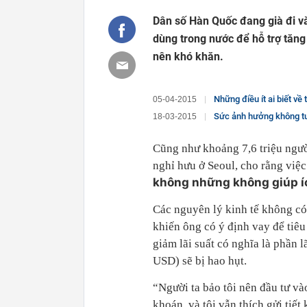
Dân số Hàn Quốc đang già đi và 
dùng trong nước để hỗ trợ tăng
nên khó khăn.
Những điều ít ai biết về
05-04-2015
Sức ảnh hưởng không t
18-03-2015
Cũng như khoảng 7,6 triệu ngư
nghỉ hưu ở Seoul, cho rằng vi
không những không giúp íc
Các nguyên lý kinh tế không có
khiến ông có ý định vay để tiêu
giảm lãi suất có nghĩa là phần 
USD) sẽ bị hao hụt.
“Người ta bảo tôi nên đầu tư v
khoán, và tôi vẫn thích gửi tiế