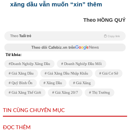
xăng dầu vẫn muốn “xin” thêm
Theo HỒNG QUÝ
Theo
Tuổi trẻ
Copy link
Theo dõi Cafebiz.vn trên
Từ khóa:
Doanh Nghiệp Xăng Dầu
Doanh Nghiệp Đầu Mối
Giá Xăng Dầu
Giá Xăng Dầu Nhập Khẩu
Giá Cơ Sở
Quỹ Bình Ổn
Xăng Dầu
Giá Xăng
Giá Xăng Thế Giới
Giá Xăng 20/7
Thị Trường
TIN CÙNG CHUYÊN MỤC
ĐỌC THÊM