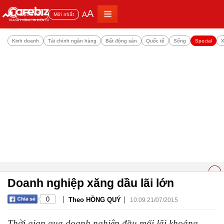
A
A
Đọc nhiều
Mới nhất
Kinh doanh
Tài chính ngân hàng
Bất động sản
Quốc tế
Sống
Special
X
Doanh nghiệp xăng dầu lãi lớn
|
|
0
Theo HỒNG QUÝ
10:09 21/07/2015
Thời gian qua doanh nghiệp đầu mối lãi khoảng