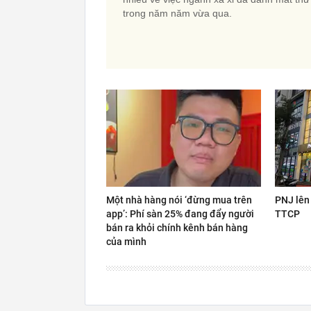
trong năm năm vừa qua.
Một nhà hàng nói ‘đừng mua trên
PNJ lên 
app’: Phí sàn 25% đang đẩy người
TTCP
bán ra khỏi chính kênh bán hàng
của mình