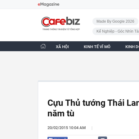
Bỏ qua điều hướng
CafeBiz - Trang chủ
Made By Google 2026
Kế Nghiệp - Góc Nhìn Tà
XÃ HỘI
KINH TẾ VĨ MÔ
KINH 
Cựu Thủ tướng Thái La
năm tù
|
20/02/2015 10:04 AM