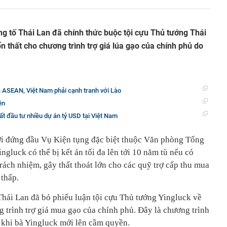
g tố Thái Lan đã chính thức buộc tội cựu Thủ tướng Thái
n thất cho chương trình trợ giá lúa gạo của chính phủ do
a ASEAN, Việt Nam phải cạnh tranh với Lào
ền
ất đầu tư nhiều dự án tỷ USD tại Việt Nam
i đứng đầu Vụ Kiện tụng đặc biệt thuộc Văn phòng Tổng
ngluck có thể bị kết án tối đa lên tới 10 năm tù nếu có
trách nhiệm, gây thất thoát lớn cho các quỹ trợ cấp thu mua
 thấp.
Thái Lan đã bỏ phiếu luận tội cựu Thủ tướng Yingluck về
 trình trợ giá mua gạo của chính phủ. Đây là chương trình
 khi bà Yingluck mới lên cầm quyền.