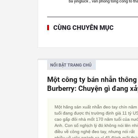
,
bà yingluck
văn phòng tổng công tố thá
CÙNG CHUYÊN MỤC
NỔI BẬT TRANG CHỦ
Một công ty bán nhẫn thông
Burberry: Chuyện gì đang xảy
Một hãng sản xuất nhẫn đeo tay chín năm
tuổi đang được thị trường định giá 11 tỷ U
cao gấp đôi nhà mốt 170 năm tuổi của nư
Anh. Con số nghịch lý đó không nói lên nh
điều về công nghệ đeo tay, nhưng nói rất
nhiều về việc ngành xa xỉ đã đánh mất thứ