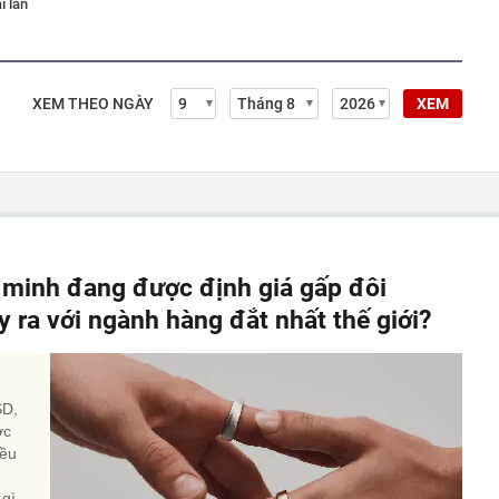
i lan
XEM THEO NGÀY
XEM
 minh đang được định giá gấp đôi
 ra với ngành hàng đắt nhất thế giới?
SD,
ớc
iều
 gì