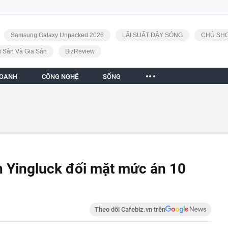
Samsung Galaxy Unpacked 2026
LÃI SUẤT DẬY SÓNG
CHỦ SHO
i Sản Và Gia Sản
BizReview
DOANH
CÔNG NGHỆ
SỐNG
n Yingluck đối mặt mức án 10
Theo dõi Cafebiz.vn trên