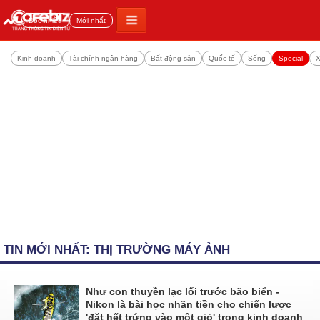
Đọc nhiều
Mới nhất
Kinh doanh
Tài chính ngân hàng
Bất động sản
Quốc tế
Sống
Special
X
TIN MỚI NHẤT: THỊ TRƯỜNG MÁY ẢNH
Như con thuyền lạc lối trước bão biển -
Nikon là bài học nhãn tiền cho chiến lược
'đặt hết trứng vào một giỏ' trong kinh doanh