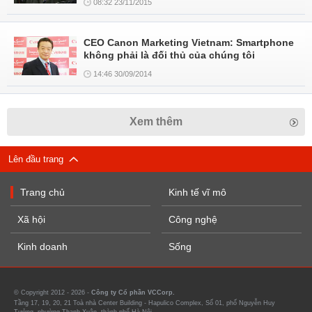
08:32 23/11/2015
CEO Canon Marketing Vietnam: Smartphone
không phải là đối thủ của chúng tôi
14:46 30/09/2014
Xem thêm
Lên đầu trang
Trang chủ
Kinh tế vĩ mô
Xã hội
Công nghệ
Kinh doanh
Sống
© Copyright 2012 - 2026 -
Công ty Cổ phần VCCorp.
Tầng 17, 19, 20, 21 Toà nhà Center Building - Hapulico Complex, Số 01, phố Nguyễn Huy