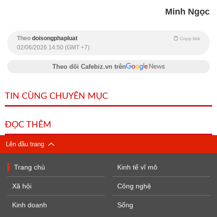
Minh Ngọc
Theo
doisongphapluat
Copy link
02/06/2026 14:50 (GMT +7)
Theo dõi Cafebiz.vn trên
TIN CÙNG CHUYÊN MỤC
ĐỌC THÊM
Lên đầu trang
Trang chủ
Kinh tế vĩ mô
Xã hội
Công nghệ
Kinh doanh
Sống