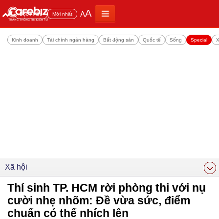
A
A
Đọc nhiều
Mới nhất
Kinh doanh
Tài chính ngân hàng
Bất động sản
Quốc tế
Sống
Special
X
Xã hội
Thí sinh TP. HCM rời phòng thi với nụ
cười nhẹ nhõm: Đề vừa sức, điểm
chuẩn có thể nhích lên