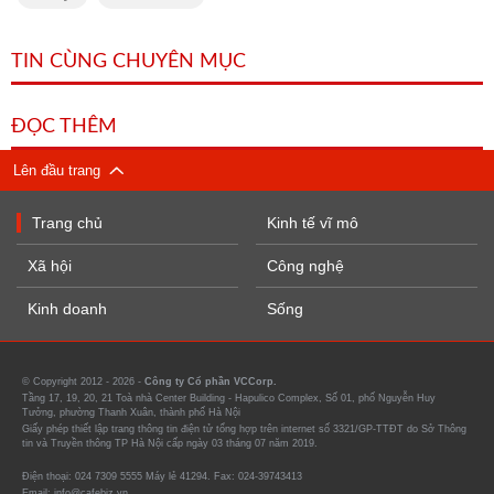
TIN CÙNG CHUYÊN MỤC
ĐỌC THÊM
Lên đầu trang
Trang chủ
Kinh tế vĩ mô
Xã hội
Công nghệ
Kinh doanh
Sống
© Copyright 2012 - 2026 -
Công ty Cổ phần VCCorp.
Tầng 17, 19, 20, 21 Toà nhà Center Building - Hapulico Complex, Số 01, phố Nguyễn Huy
Tưởng, phường Thanh Xuân, thành phố Hà Nội
Giấy phép thiết lập trang thông tin điện tử tổng hợp trên internet số 3321/GP-TTĐT do Sở Thông
tin và Truyền thông TP Hà Nội cấp ngày 03 tháng 07 năm 2019.
Điện thoại: 024 7309 5555 Máy lẻ 41294. Fax: 024-39743413
Email: info@cafebiz.vn