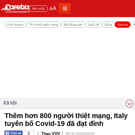
A
A
Đọc nhiều
Mới nhất
Kinh doanh
Tài chính ngân hàng
Bất động sản
Quốc tế
Sống
Special
X
Xã hội
Thêm hơn 800 người thiệt mạng, Italy
tuyên bố Covid-19 đã đạt đỉnh​
|
|
0
Theo VOV
09:30 01/04/2020