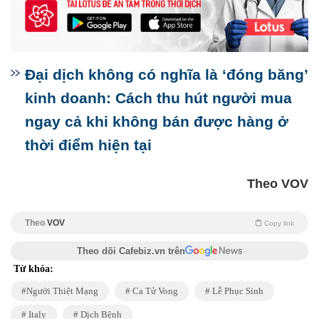
Đại dịch không có nghĩa là ‘đóng băng’
kinh doanh: Cách thu hút người mua
ngay cả khi không bán được hàng ở
thời điểm hiện tại
Theo VOV
Theo
VOV
Copy link
Theo dõi Cafebiz.vn trên
Từ khóa:
Người Thiệt Mạng
Ca Tử Vong
Lễ Phục Sinh
Italy
Dịch Bệnh