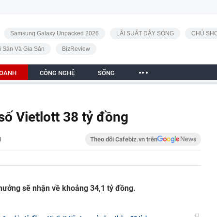
Samsung Galaxy Unpacked 2026
LÃI SUẤT DẬY SÓNG
CHỦ SHO
i Sản Và Gia Sản
BizReview
DOANH
CÔNG NGHỆ
SỐNG
ố Vietlott 38 tỷ đồng
H
Theo dõi Cafebiz.vn trên
thưởng sẽ nhận về khoảng 34,1 tỷ đồng.