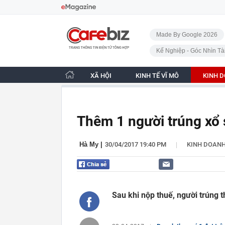
Bỏ qua điều hướng
CafeBiz - Trang chủ
Made By Google 2026
Kế Nghiệp - Góc Nhìn Tà
XÃ HỘI
KINH TẾ VĨ MÔ
KINH 
Thêm 1 người trúng xổ s
|
Hà My
|
30/04/2017 19:40 PM
KINH DOAN
Sau khi nộp thuế, người trúng 