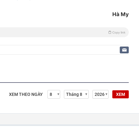
Hà My
Copy link
XEM THEO NGÀY
XEM