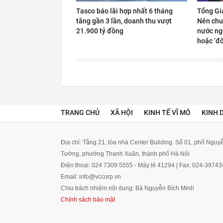
Tasco báo lãi hợp nhất 6 tháng
Tổng Gi
tăng gần 3 lần, doanh thu vượt
Nên chu
21.900 tỷ đồng
nước ngo
hoặc ‘đố
TRANG CHỦ
XÃ HỘI
KINH TẾ VĨ MÔ
KINH 
Địa chỉ: Tầng 21, tòa nhà Center Building. Số 01, phố Ngu
Tưởng, phường Thanh Xuân, thành phố Hà Nội
Điện thoại: 024 7309 5555 - Máy lẻ 41294 | Fax: 024-3974
Email: info@vccorp.vn
Chịu trách nhiệm nội dung: Bà Nguyễn Bích Minh
Chính sách bảo mật