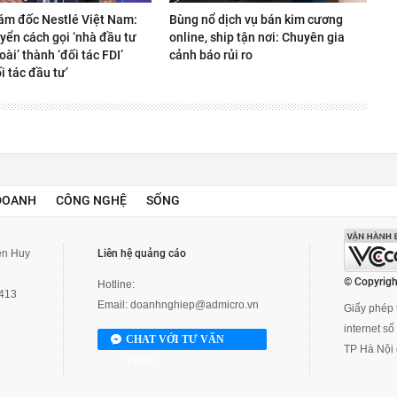
ám đốc Nestlé Việt Nam:
Bùng nổ dịch vụ bán kim cương
yển cách gọi ‘nhà đầu tư
online, ship tận nơi: Chuyên gia
ài’ thành ‘đối tác FDI’
cảnh báo rủi ro
i tác đầu tư’
DOANH
CÔNG NGHỆ
SỐNG
yễn Huy
Liên hệ quảng cáo
© Copyrigh
Hotline:
3413
Email:
doanhnghiep@admicro.vn
Giấy phép t
internet s
CHAT VỚI TƯ VẤN
TP Hà Nội 
VIÊN