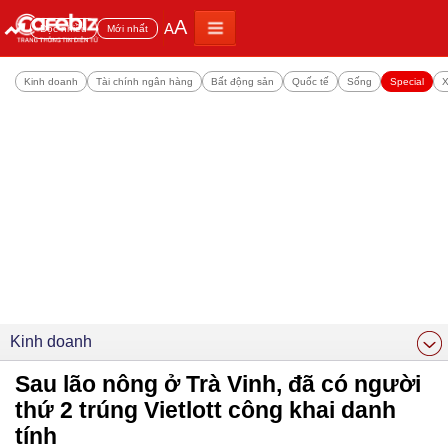
A
A
Đọc nhiều
Mới nhất
Kinh doanh
Tài chính ngân hàng
Bất động sản
Quốc tế
Sống
Special
X
Kinh doanh
Sau lão nông ở Trà Vinh, đã có người
thứ 2 trúng Vietlott công khai danh
tính