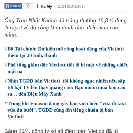
|
|
0
Hà My
11:24 20/04/2017
Ông Trần Nhật Khánh đã trúng thưởng 10,8 tỷ đồng
Jackpot và đã công khai danh tính, diện mạo của
mình.
Bộ Tài chính: Dự kiến mở rộng hoạt động của Vietlott
thêm tại 20 tỉnh, thành
Phó tổng giám đốc Vietlott tiết lộ bí mật về những chiếc
mặt nạ
Nhìn TGDĐ bán Vietlott, tôi không ngạc nhiên nếu sắp
tới bật TV lên thấy quảng cáo: Bạn muốn mua bao cao
su… đến Điện Máy Xanh
Trong khi Vinasun đang gây bão với chiêu "vừa đi taxi
vừa ăn bưởi", TGDĐ cũng lên tiếng chuẩn bị bán
Vietlott
Sáng 20/4, công ty xổ số điện toán Vietlott đã tổ