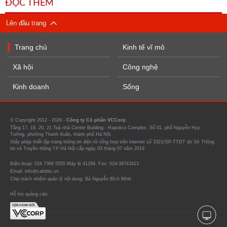
ĐỌC THÊM
Lên đầu trang
Trang chủ
Kinh tế vĩ mô
Xã hội
Công nghệ
Kinh doanh
Sống
© Copyright 2012 - 2026 -
Công ty Cổ phần VCCorp.
Tầng 17, 19, 20, 21 Toà nhà Center Building - Hapulico Complex, Số 01, phố Nguyễn Huy
Tưởng, phường Thanh Xuân, thành phố Hà Nội
Giấy phép thiết lập trang thông tin điện tử tổng hợp trên internet số 3321/GP-TTĐT do Sở Thông
tin và Truyền thông TP Hà Nội cấp ngày 03 tháng 07 năm 2019.
Điện thoại: 024 7309 5555 Máy lẻ 41294. Fax: 024-39743413
Email: info@cafebiz.vn
Chịu trách nhiệm quản lý nội dung: Bà Nguyễn Bích Minh
Hỗ trợ quảng cáo: