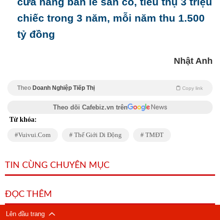
cửa hàng bán lẻ sẵn có, tiêu thụ 3 triệu
chiếc trong 3 năm, mỗi năm thu 1.500
tỷ đồng
Nhật Anh
Theo
Doanh Nghiệp Tiếp Thị
Copy link
Theo dõi Cafebiz.vn trên
Từ khóa:
Vuivui.com
Thế Giới Di Động
TMĐT
TIN CÙNG CHUYÊN MỤC
ĐỌC THÊM
Lên đầu trang