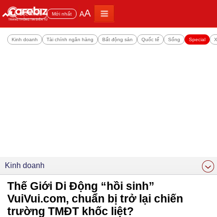
A
A
Đọc nhiều
Mới nhất
Kinh doanh
Tài chính ngân hàng
Bất động sản
Quốc tế
Sống
Special
X
Kinh doanh
Thế Giới Di Động “hồi sinh”
VuiVui.com, chuẩn bị trở lại chiến
trường TMĐT khốc liệt?