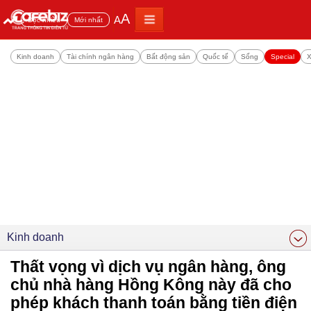
A
A
Đọc nhiều
Mới nhất
Kinh doanh
Tài chính ngân hàng
Bất động sản
Quốc tế
Sống
Special
X
Kinh doanh
Thất vọng vì dịch vụ ngân hàng, ông
chủ nhà hàng Hồng Kông này đã cho
phép khách thanh toán bằng tiền điện