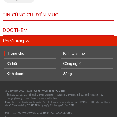
TIN CÙNG CHUYÊN MỤC
ĐỌC THÊM
Lên đầu trang
Trang chủ
Kinh tế vĩ mô
Xã hội
Công nghệ
Kinh doanh
Sống
© Copyright 2012 - 2026 -
Công ty Cổ phần VCCorp.
Tầng 17, 19, 20, 21 Toà nhà Center Building - Hapulico Complex, Số 01, phố Nguyễn Huy
Tưởng, phường Thanh Xuân, thành phố Hà Nội
Giấy phép thiết lập trang thông tin điện tử tổng hợp trên internet số 3321/GP-TTĐT do Sở Thông
tin và Truyền thông TP Hà Nội cấp ngày 03 tháng 07 năm 2019.
Điện thoại: 024 7309 5555 Máy lẻ 41294. Fax: 024-39743413