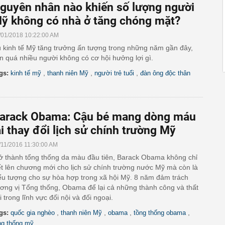
guyên nhân nào khiến số lượng người
ỹ không có nhà ở tăng chóng mặt?
/01/2018 10:22:00 AM
 kinh tế Mỹ tăng trưởng ấn tượng trong những năm gần đây,
n quá nhiều người không có cơ hội hưởng lợi gì.
,
,
,
gs:
kinh tế mỹ
thanh niên Mỹ
người trẻ tuổi
đàn ông độc thân
arack Obama: Cậu bé mang dòng máu
ai thay đổi lịch sử chính trường Mỹ
/11/2016 11:30:00 AM
ở thành tổng thống da màu đầu tiên, Barack Obama không chỉ
ết lên chương mới cho lịch sử chính trường nước Mỹ mà còn là
ểu tượng cho sự hòa hợp trong xã hội Mỹ. 8 năm đảm trách
ơng vị Tổng thống, Obama để lại cả những thành công và thất
i trong lĩnh vực đối nội và đối ngoại.
,
,
,
,
gs:
quốc gia nghèo
thanh niên Mỹ
obama
tồng thống obama
ng thống mỹ