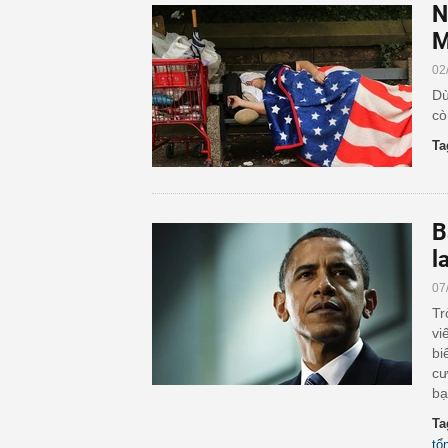
N
M
02
Dù
cò
Ta
B
l
07
Tr
vi
bi
cư
bạ
Ta
tổ