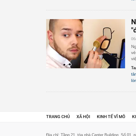
N
"
06
Ng
vẻ
vi
Ta
tâ
lò
TRANG CHỦ
XÃ HỘI
KINH TẾ VĨ MÔ
K
Địa chỉ: Tầng 21, tòa nhà Center Building. Số 01,