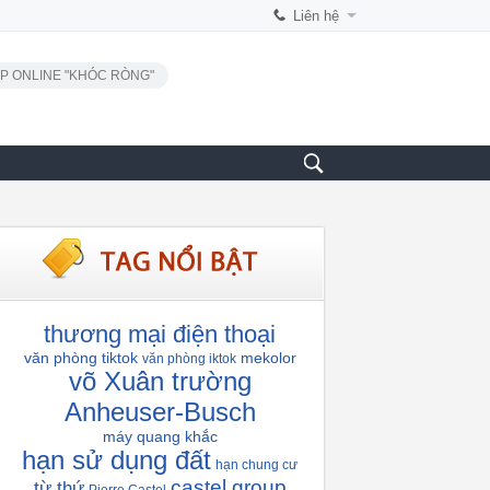
Liên hệ
P ONLINE "KHÓC RÒNG"
thương mại điện thoại
văn phòng tiktok
mekolor
văn phòng iktok
võ Xuân trường
Anheuser-Busch
máy quang khắc
hạn sử dụng đất
hạn chung cư
castel group
từ thứ