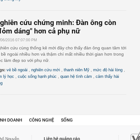
ghiên cứu chứng minh: Đàn ông còn
đỏm dáng" hơn cả phụ nữ
/06/2016 07:07:00 PM
hiên cứu cùng thống kê mới đây cho thấy đàn ông quan tâm tới
 bề ngoài nhiều hơn và thậm chí mất nhiều thời gian hơn trong
ệc làm đẹp so với phụ nữ.
,
,
,
,
gs:
vẻ bề ngoài
nghiên cứu mới
thanh niên Mỹ
mức độ hài lòng
,
,
,
m lý học
cuộc sống hạnh phúc
quan hệ tình cảm
cảm thấy hài
ng
INH DOANH
CÔNG NGHỆ
SỐNG
Liên hệ quảng cáo
 phố Nguyễn