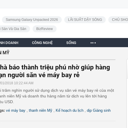
Samsung Galaxy Unpacked 2026
LÃI SUẤT DẬY SÓNG
CHỦ SHO
i Sản Và Gia Sản
BizReview
INH DOANH
CÔNG NGHỆ
SỐNG
N MỸ
hà báo thành triệu phú nhờ giúp hàng
ạn người săn vé máy bay rẻ
/01/2018 10:22:44 AM
i trăm nghìn người sử dụng dịch vụ săn vé máy bay rẻ của một
anh niên Mỹ và doanh thu hàng năm từ dịch vụ lên tới hàng
iệu USD.
,
,
,
gs:
vé máy bay
thanh niên Mỹ
Kế hoạch du lịch
dịp Giáng sinh