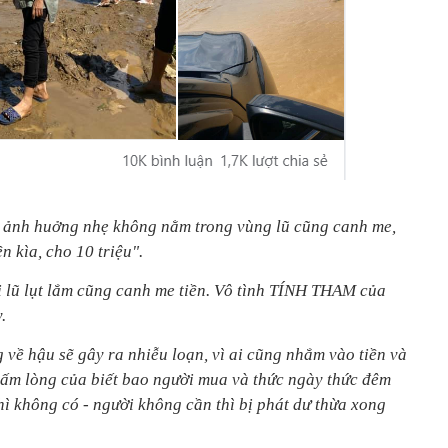
ị ảnh huởng nhẹ không nằm trong vùng lũ cũng canh me,
n kìa, cho 10 triệu".
ị lũ lụt lắm cũng canh me tiền. Vô tình TÍNH THAM của
.
g về hậu sẽ gây ra nhiễu loạn, vì ai cũng nhắm vào tiền và
(tấm lòng của biết bao người mua và thức ngày thức đêm
hì không có - người không cần thì bị phát dư thừa xong