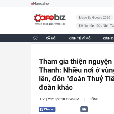
Bỏ qua điều hướng
CafeBiz - Trang chủ
Made By Google 2026
Kế Nghiệp - Góc Nhìn Tà
XÃ HỘI
KINH TẾ VĨ MÔ
KINH 
Tham gia thiện nguyện 
Thanh: Nhiều nơi ở vùng
lên, đồn "đoàn Thuỷ Tiên
đoàn khác
|
PV
|
29/10/2020 19:46 PM
SỐNG