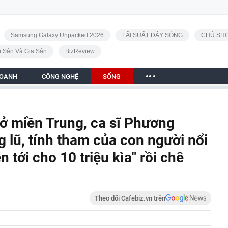
Samsung Galaxy Unpacked 2026
LÃI SUẤT DẬY SÓNG
CHỦ SHO
i Sản Và Gia Sản
BizReview
DOANH
CÔNG NGHỆ
SỐNG
ở miền Trung, ca sĩ Phương
 lũ, tính tham của con người nổi
 tới cho 10 triệu kìa" rồi chê
Theo dõi Cafebiz.vn trên