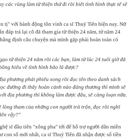
 các vùng làm từ thiện thử đi rồi biết tình hình thực tế sẽ
n tị" với hành động tôn vinh ca sĩ Thuỷ Tiên hiện nay. Nữ
n đáp trả lại cô đã tham gia từ thiện 24 năm, từ năm 24
 khẳng định câu chuyện mà mình gặp phải hoàn toàn có
gạo từ thiện 24 năm rồi các bạn, làm từ lúc 24 tuổi giờ đã
không hiểu về tình hình bão lũ được?
địa phương phát phiếu xong rồi đọc tên theo danh sách
dọc đường đi thấy hoàn cảnh nào đáng thương thì mình sẽ
 với địa phương thì không làm được đâu, sẽ càng loạn nữa.
ề lòng tham của những con người trà trộn, đọc rồi nghĩ
Tiên vậy?"
hệ sĩ đầu tiên "xông pha" tới để hỗ trợ người dân miền
 con số mới nhất, ca sĩ Thuỷ Tiên đã nhận được số tiền