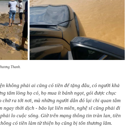
 Phương Thanh.
ện không phải ai cũng có tiền để tặng đâu, có người khả
ưng tấm lòng họ có, họ mua ít bánh ngọt, gói được chục
 chở ra tới nơi, mà những người dân đó lại chỉ quan tâm
ền ngay thời dịch - bão lụt liên miên, nghệ sĩ cũng phải đi
hải lo cuộc sống. Giờ trên mạng thông tin tràn lan, tiền
không có tiền làm từ thiện họ cũng bị tổn thương lắm.