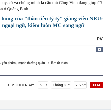
 nay, cô và chồng mình là cầu thủ Công Vinh đang giúp đỡ
on ở Quảng Bình.
 chúng của "thần tiên tỷ tỷ" giảng viên NEU:
3 ngoại ngữ, kiêm luôn MC song ngữ
PV
,
,
u yếu phẩm
mạnh thường quân
đi làm từ thiện
XEM THEO NGÀY
XEM