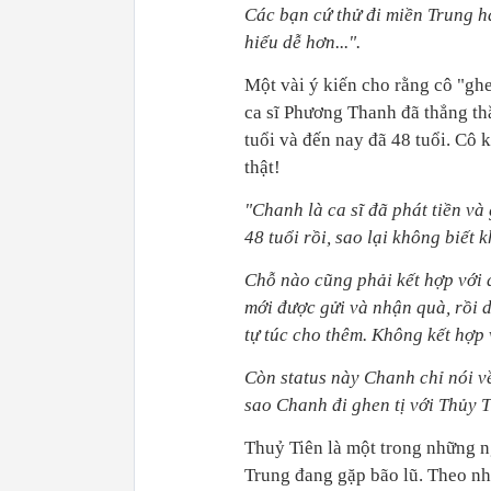
Các bạn cứ thử đi miền Trung hay
hiểu dễ hơn...".
Một vài ý kiến cho rằng cô "ghe
ca sĩ Phương Thanh đã thẳng thắ
tuổi và đến nay đã 48 tuổi. Cô
thật!
"Chanh là ca sĩ đã phát tiền và 
48 tuổi rồi, sao lại không biết 
Chỗ nào cũng phải kết hợp với 
mới được gửi và nhận quà, rồi 
tự túc cho thêm. Không kết hợp
Còn status này Chanh chỉ nói v
sao Chanh đi ghen tị với Thủy 
Thuỷ Tiên là một trong những ng
Trung đang gặp bão lũ. Theo như