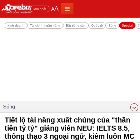
A
A
Đọc nhiều
Mới nhất
Kinh doanh
Tài chính ngân hàng
Bất động sản
Quốc tế
Sống
Special
X
Sống
Tiết lộ tài năng xuất chúng của "thần
tiên tỷ tỷ" giảng viên NEU: IELTS 8.5,
thông thạo 3 ngoại ngữ, kiêm luôn MC