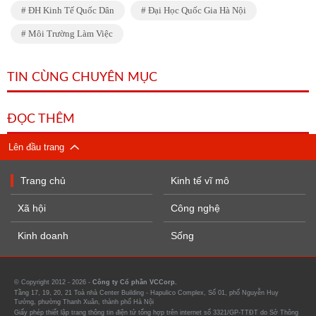
ĐH Kinh Tế Quốc Dân
Đại Học Quốc Gia Hà Nội
Môi Trường Làm Việc
TIN CÙNG CHUYÊN MỤC
ĐỌC THÊM
Lên đầu trang
Trang chủ
Kinh tế vĩ mô
Xã hội
Công nghệ
Kinh doanh
Sống
© Copyright 2012 - 2026 -
Công ty Cổ phần VCCorp.
Tầng 17, 19, 20, 21 Toà nhà Center Building - Hapulico Complex, Số 01, phố Nguyễn Huy
Tưởng, phường Thanh Xuân, thành phố Hà Nội
Giấy phép thiết lập trang thông tin điện tử tổng hợp trên internet số 3321/GP-TTĐT do Sở Thông