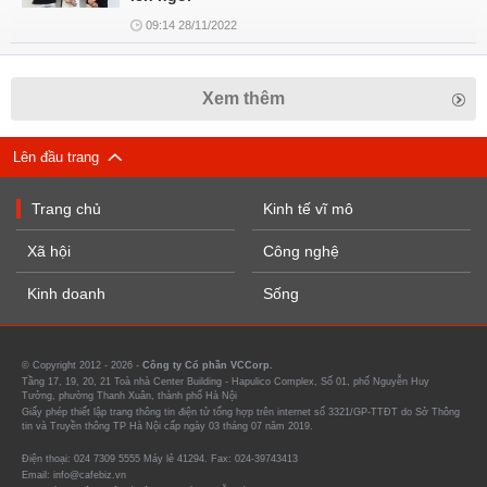
09:14 28/11/2022
Xem thêm
Lên đầu trang
Trang chủ
Kinh tế vĩ mô
Xã hội
Công nghệ
Kinh doanh
Sống
© Copyright 2012 - 2026 -
Công ty Cổ phần VCCorp.
Tầng 17, 19, 20, 21 Toà nhà Center Building - Hapulico Complex, Số 01, phố Nguyễn Huy
Tưởng, phường Thanh Xuân, thành phố Hà Nội
Giấy phép thiết lập trang thông tin điện tử tổng hợp trên internet số 3321/GP-TTĐT do Sở Thông
tin và Truyền thông TP Hà Nội cấp ngày 03 tháng 07 năm 2019.
Điện thoại: 024 7309 5555 Máy lẻ 41294. Fax: 024-39743413
Email: info@cafebiz.vn