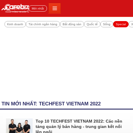
Đọc nhiều
Mới nhất
Kinh doanh
Tài chính ngân hàng
Bất động sản
Quốc tế
Sống
Special
X
TIN MỚI NHẤT: TECHFEST VIETNAM 2022
Top 10 TECHFEST VIETNAM 2022: Các nền
tảng quản lý bán hàng - trung gian kết nối
lên ngôi