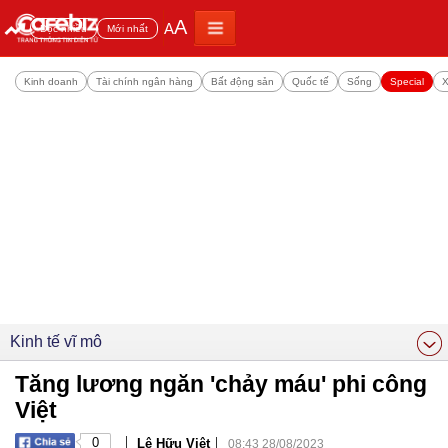
A
A
Đọc nhiều
Mới nhất
Kinh doanh
Tài chính ngân hàng
Bất động sản
Quốc tế
Sống
Special
X
Kinh tế vĩ mô
Tăng lương ngăn 'chảy máu' phi công
Việt
|
|
0
Lê Hữu Việt
08:43 28/08/2023