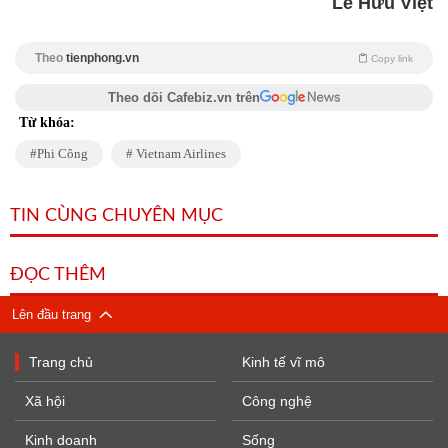
Lê Hữu Việt
Theo
tienphong.vn
Copy link
Theo dõi Cafebiz.vn trên
Từ khóa:
Phi Công
Vietnam Airlines
TIN CÙNG CHUYÊN MỤC
ĐỌC THÊM
Lên đầu trang
Trang chủ
Kinh tế vĩ mô
Xã hội
Công nghệ
Kinh doanh
Sống