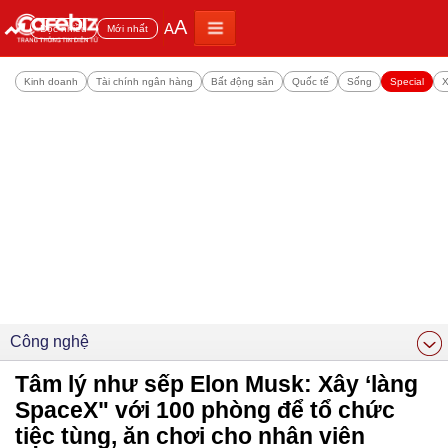
A
A
Đọc nhiều
Mới nhất
Kinh doanh
Tài chính ngân hàng
Bất động sản
Quốc tế
Sống
Special
X
Công nghệ
Tâm lý như sếp Elon Musk: Xây ‘làng
SpaceX" với 100 phòng để tổ chức
tiệc tùng, ăn chơi cho nhân viên