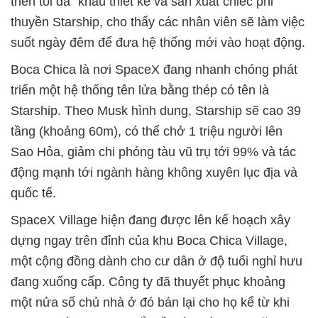
triển tối đa" khâu thiết kế và sản xuất chiếc phi
thuyền Starship, cho thấy các nhân viên sẽ làm việc
suốt ngày đêm để đưa hệ thống mới vào hoạt động.
Boca Chica là nơi SpaceX đang nhanh chóng phát
triển một hệ thống tên lửa bằng thép có tên là
Starship. Theo Musk hình dung, Starship sẽ cao 39
tầng (khoảng 60m), có thể chở 1 triệu người lên
Sao Hỏa, giảm chi phóng tàu vũ trụ tới 99% và tác
động mạnh tới ngành hàng không xuyên lục địa và
quốc tế.
SpaceX Village hiện đang được lên kế hoạch xây
dựng ngay trên đỉnh của khu Boca Chica Village,
một cộng đồng dành cho cư dân ở độ tuổi nghỉ hưu
đang xuống cấp. Công ty đã thuyết phục khoảng
một nửa số chủ nhà ở đó bán lại cho họ kể từ khi