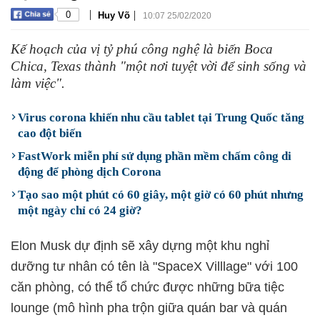
|
|
0
Huy Võ
10:07 25/02/2020
Kế hoạch của vị tỷ phú công nghệ là biến Boca
Chica, Texas thành "một nơi tuyệt vời để sinh sống và
làm việc".
Virus corona khiến nhu cầu tablet tại Trung Quốc tăng
cao đột biến
FastWork miễn phí sử dụng phần mềm chấm công di
động để phòng dịch Corona
Tạo sao một phút có 60 giây, một giờ có 60 phút nhưng
một ngày chỉ có 24 giờ?
Elon Musk dự định sẽ xây dựng một khu nghỉ
dưỡng tư nhân có tên là "SpaceX Villlage" với 100
căn phòng, có thể tổ chức được những bữa tiệc
lounge (mô hình pha trộn giữa quán bar và quán