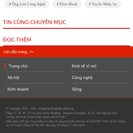
Ông Lớn Công Nghệ
Elon Musk
Tuyển Nhân Sự
TIN CÙNG CHUYÊN MỤC
ĐỌC THÊM
Lên đầu trang
Trang chủ
Kinh tế vĩ mô
Xã hội
Công nghệ
Kinh doanh
Sống
© Copyright 2012 - 2026 -
Công ty Cổ phần VCCorp.
Tầng 17, 19, 20, 21 Toà nhà Center Building - Hapulico Complex, Số 01, phố Nguyễn Huy
Tưởng, phường Thanh Xuân, thành phố Hà Nội
Giấy phép thiết lập trang thông tin điện tử tổng hợp trên internet số 3321/GP-TTĐT do Sở Thông
tin và Truyền thông TP Hà Nội cấp ngày 03 tháng 07 năm 2019.