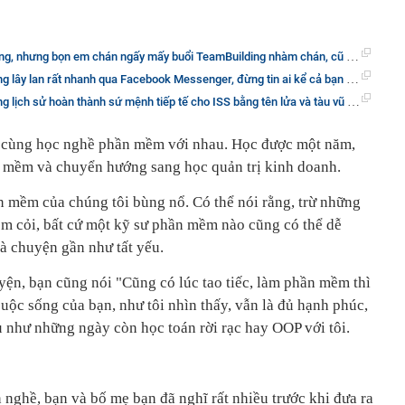
, nhưng bọn em chán ngấy mấy buổi TeamBuilding nhàm chán, cũ rích của anh rồi"
 lan rất nhanh qua Facebook Messenger, đừng tin ai kể cả bạn bè trong friend list
ịch sử hoàn thành sứ mệnh tiếp tế cho ISS bằng tên lửa và tàu vũ trụ tái sử dụng
y cùng học nghề phần mềm với nhau. Học được một năm,
n mềm và chuyển hướng sang học quản trị kinh doanh.
 mềm của chúng tôi bùng nổ. Có thể nói rằng, trừ những
kém cỏi, bất cứ một kỹ sư phần mềm nào cũng có thể dễ
à chuyện gần như tất yếu.
yện, bạn cũng nói "Cũng có lúc tao tiếc, làm phần mềm thì
uộc sống của bạn, như tôi nhìn thấy, vẫn là đủ hạnh phúc,
u như những ngày còn học toán rời rạc hay OOP với tôi.
 nghề, bạn và bố mẹ bạn đã nghĩ rất nhiều trước khi đưa ra