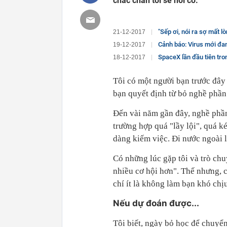
chắc chắn tôi sẽ nói có.
"Sếp ơi, nói ra sợ mất lòng
21-12-2017
Cảnh báo: Virus mới đang lây
19-12-2017
SpaceX lần đầu tiên trong l
18-12-2017
Tôi có một người bạn trước đâ
bạn quyết định từ bỏ nghề phầ
Đến vài năm gần đây, nghề phần
trường hợp quá "lầy lội", quá 
dàng kiếm việc. Đi nước ngoài l
Có những lúc gặp tôi và trò chu
nhiều cơ hội hơn". Thế nhưng, c
chí ít là không làm bạn khó chị
Nếu dự đoán được...
Tôi biết, ngày bỏ học để chuyển