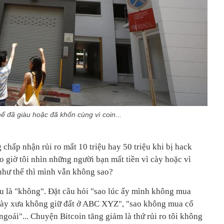
hể đã giàu hoặc đã khốn cùng vì coin...
g chấp nhận rủi ro mất 10 triệu hay 50 triệu khi bị hack
 giờ tôi nhìn những người bạn mất tiền vì cày hoặc vì
 như thế thì mình vẫn không sao?
ều là "không". Đặt câu hỏi "sao lúc ấy mình không mua
ngày xưa không giữ đất ở ABC XYZ", "sao không mua cổ
ái"... Chuyện Bitcoin tăng giảm là thứ rủi ro tôi không