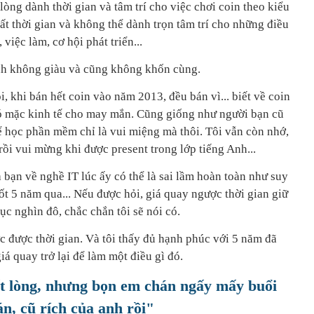
lòng dành thời gian và tâm trí cho việc chơi coin theo kiểu
mất thời gian và không thể dành trọn tâm trí cho những điều
việc làm, cơ hội phát triển...
ình không giàu và cũng không khốn cùng.
, khi bán hết coin vào năm 2013, đều bán vì... biết về coin
ó mặc kinh tế cho may mắn. Cũng giống như người bạn cũ
 để học phần mềm chỉ là vui miệng mà thôi. Tôi vẫn còn nhớ,
rồi vui mừng khi được present trong lớp tiếng Anh...
a bạn về nghề IT lúc ấy có thể là sai lầm hoàn toàn như suy
uốt 5 năm qua... Nếu được hỏi, giá quay ngược thời gian giữ
hục nghìn đô, chắc chắn tôi sẽ nói có.
 được thời gian. Và tôi thấy đủ hạnh phúc với 5 năm đã
iá quay trở lại để làm một điều gì đó.
ất lòng, nhưng bọn em chán ngấy mấy buổi
, cũ rích của anh rồi"