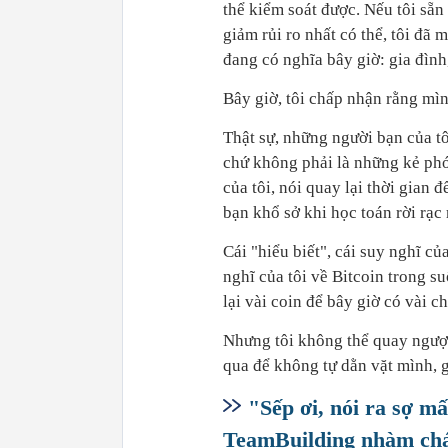
thể kiểm soát được. Nếu tôi sẵn 
giảm rủi ro nhất có thể, tôi đã 
đang có nghĩa bây giờ: gia đình, 
Bây giờ, tôi chấp nhận rằng m
Thật sự, những người bạn của tôi
chứ không phải là những kẻ ph
của tôi, nói quay lại thời gian
bạn khổ sở khi học toán rời rạc 
Cái "hiểu biết", cái suy nghĩ củ
nghĩ của tôi về Bitcoin trong s
lại vài coin để bây giờ có vài c
Nhưng tôi không thể quay ngược
qua để không tự dằn vặt mình, g
"Sếp ơi, nói ra sợ m
TeamBuilding nhàm chán