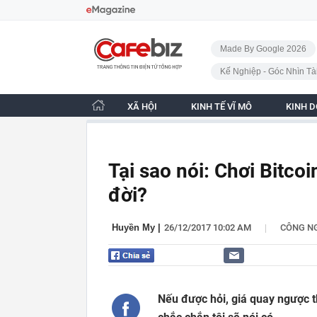
Bỏ qua điều hướng
CafeBiz - Trang chủ
Made By Google 2026
Kế Nghiệp - Góc Nhìn Tà
XÃ HỘI
KINH TẾ VĨ MÔ
KINH 
Tại sao nói: Chơi Bitco
đời?
|
Huyền My
|
26/12/2017 10:02 AM
CÔNG N
Nếu được hỏi, giá quay ngược th