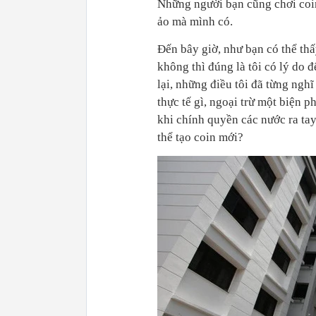
Những người bạn cũng chơi coin 
ảo mà mình có.
Đến bây giờ, như bạn có thể thấy
không thì đúng là tôi có lý do đ
lại, những điều tôi đã từng nghĩ
thực tế gì, ngoại trừ một biện 
khi chính quyền các nước ra ta
thể tạo coin mới?