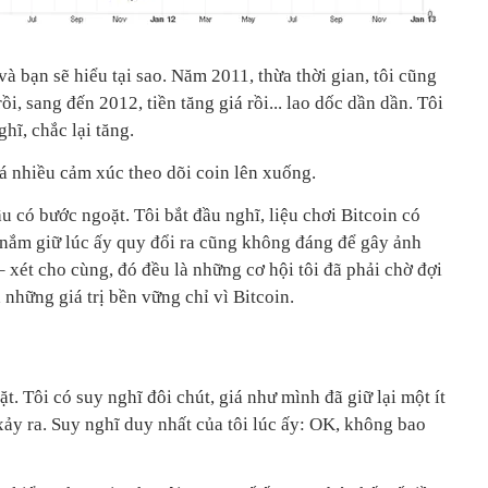
và bạn sẽ hiểu tại sao. Năm 2011, thừa thời gian, tôi cũng
i, sang đến 2012, tiền tăng giá rồi... lao dốc dần dần. Tôi
ghĩ, chắc lại tăng.
á nhiều cảm xúc theo dõi coin lên xuống.
ầu có bước ngoặt. Tôi bắt đầu nghĩ, liệu chơi Bitcoin có
i nắm giữ lúc ấy quy đổi ra cũng không đáng để gây ảnh
xét cho cùng, đó đều là những cơ hội tôi đã phải chờ đợi
 những giá trị bền vững chỉ vì Bitcoin.
t. Tôi có suy nghĩ đôi chút, giá như mình đã giữ lại một ít
xảy ra. Suy nghĩ duy nhất của tôi lúc ấy: OK, không bao