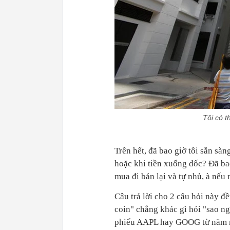
Tôi có t
Trên hết, đã bao giờ tôi sẵn sàn
hoặc khi tiền xuống dốc? Đã bao
mua đi bán lại và tự nhủ, à nếu
Câu trả lời cho 2 câu hỏi này đ
coin" chẳng khác gì hỏi "sao 
phiếu AAPL hay GOOG từ năm ngo