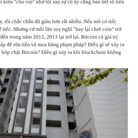
kiểu "cho vui" như tôi sau sự cố ấy cũng bán hết số tiền
, tôi chắc chắn đã giàu hơn rất nhiều. Nếu nói có tiếc
ể tiếc. Nhưng cứ mỗi lần suy nghĩ "hay lại chơi coin" trở
 đến trong năm 2012, 2013 lại trở lại. Bitcoin có giá trị
pháp để rửa tiền và mua hàng phạm pháp? Điều gì sẽ xảy ra
y bóp chặt Bitcoin? Điều gì xảy ra khi blockchain không