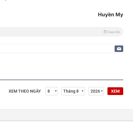
Huyền My
Copy link
XEM THEO NGÀY
XEM