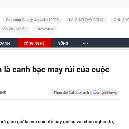
Samsung Galaxy Unpacked 2026
LÃI SUẤT DẬY SÓNG
CHỦ SHO
i Sản Và Gia Sản
BizReview
DOANH
CÔNG NGHỆ
SỐNG
in là canh bạc may rủi của cuộc
GHỆ
Theo dõi Cafebiz.vn trên
ời gian giữ lại vài coin để bây giờ có vài chục nghìn đô,