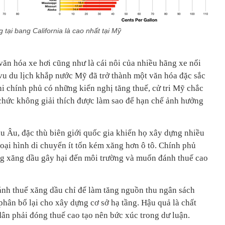
 tại bang California là cao nhất tại Mỹ
ăn hóa xe hơi cũng như là cái nôi của nhiều hãng xe nổi
 vu du lịch khắp nước Mỹ đã trở thành một văn hóa đặc sắc
i chính phủ có những kiến nghị tăng thuế, cử tri Mỹ chắc
chức không giải thích được làm sao để hạn chế ảnh hưởng
âu Âu, đặc thù biên giới quốc gia khiến họ xây dựng nhiều
loại hình di chuyển ít tốn kém xăng hơn ô tô. Chính phủ
g xăng dầu gây hại đến môi trường và muốn đánh thuế cao
ánh thuế xăng dầu chỉ để làm tăng nguồn thu ngân sách
phân bổ lại cho xây dựng cơ sở hạ tầng. Hậu quả là chất
n phải đóng thuế cao tạo nên bức xúc trong dư luận.