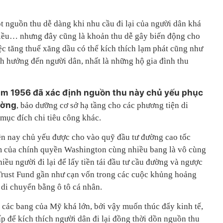
t nguồn thu dễ dàng khi nhu cầu đi lại của người dân khá
hiều… nhưng đây cũng là khoản thu dễ gây biến động cho
ệc tăng thuế xăng dầu có thể kích thích lạm phát cũng như
nh hưởng đến người dân, nhất là những hộ gia đình thu
m 1956 đã xác định nguồn thu này chủ yếu phục
ường
, bảo dưỡng cơ sở hạ tầng cho các phương tiện di
mục đích chi tiêu công khác.
ện nay chủ yếu được cho vào quỹ đầu tư đường cao tốc
 của chính quyền Washington cùng nhiều bang là vô cùng
nhiều người đi lại để lấy tiền tái đầu tư cầu đường và ngược
Trust Fund gần như cạn vốn trong các cuộc khủng hoảng
 di chuyển bằng ô tô cá nhân.
a các bang của Mỹ khá lớn, bởi vậy muốn thúc đẩy kinh tế,
p để kích thích người dân đi lại đồng thời dồn nguồn thu