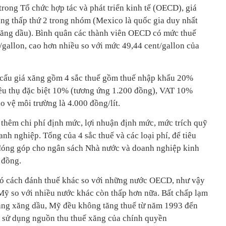
rong Tổ chức hợp tác và phát triển kinh tế (OECD), giá
ng thấp thứ 2 trong nhóm (Mexico là quốc gia duy nhất
ăng dầu). Bình quân các thành viên OECD có mức thuế
allon, cao hơn nhiều so với mức 49,44 cent/gallon của
ơ cấu giá xăng gồm 4 sắc thuế gồm thuế nhập khẩu 20%
iêu thụ đặc biệt 10% (tương ứng 1.200 đồng), VAT 10%
 vệ môi trường là 4.000 đồng/lít.
 thêm chi phí định mức, lợi nhuận định mức, mức trích quỹ
anh nghiệp. Tổng của 4 sắc thuế và các loại phí, để tiêu
g đóng góp cho ngân sách Nhà nước và doanh nghiệp kinh
 đồng.
có cách đánh thuế khác so với những nước OECD, như vậy
Mỹ so với nhiều nước khác còn thấp hơn nữa. Bất chấp lạm
ng xăng dầu, Mỹ đều không tăng thuế từ năm 1993 đến
c sử dụng nguồn thu thuế xăng của chính quyền