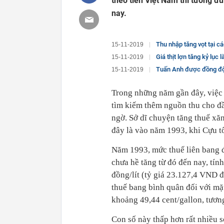
theo tiền Việt Nam thì tương đ
nay.
Thu nhập tăng vọt tại c
15-11-2019
Giá thịt lợn tăng kỷ lục 
15-11-2019
Tuấn Anh được đồng đội khe
15-11-2019
Trong những năm gần đây, việ
tìm kiếm thêm nguồn thu cho đ
ngờ. Sở dĩ chuyện tăng thuế xăng
đây là vào năm 1993, khi Cựu tổ
Năm 1993, mức thuế liên bang đ
chưa hề tăng từ đó đến nay, tín
đồng/lít (tỷ giá 23.127,4 VND đ
thuế bang bình quân đối với mặ
khoảng 49,44 cent/gallon, tươn
Con số này thấp hơn rất nhiều 