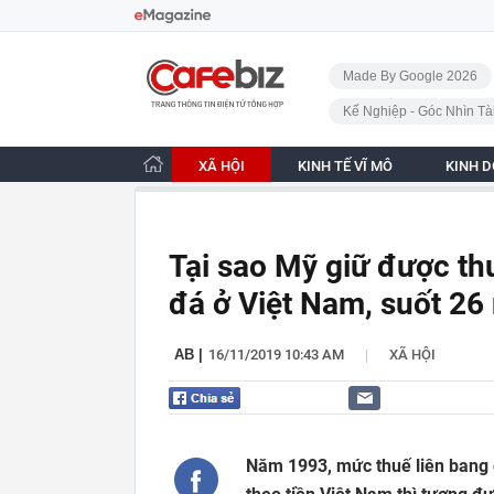
Bỏ qua điều hướng
CafeBiz - Trang chủ
Made By Google 2026
Kế Nghiệp - Góc Nhìn Tà
XÃ HỘI
KINH TẾ VĨ MÔ
KINH 
Tại sao Mỹ giữ được th
đá ở Việt Nam, suốt 2
|
AB
|
16/11/2019 10:43 AM
XÃ HỘI
Năm 1993, mức thuế liên bang đ