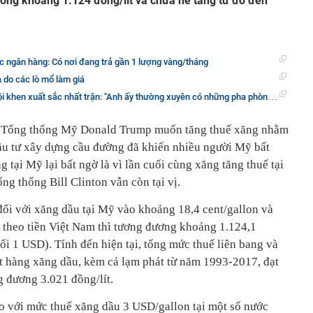
ương khoảng 1.124 đồng/lít và chưa hề tăng từ đó đến
ác ngân hàng: Có nơi đang trả gần 1 lượng vàng/tháng
là do các lò mổ làm giá
n xuất sắc nhất trận: "Anh ấy thường xuyên có những pha phòng ngự dũng cảm"
c Tổng thống Mỹ Donald Trump muốn tăng thuế xăng nhằm
ầu tư xây dựng cầu đường đã khiến nhiều người Mỹ bất
 tại Mỹ lại bất ngờ là vì lần cuối cùng xăng tăng thuế tại
ng thống Bill Clinton vẫn còn tại vị.
ối với xăng dầu tại Mỹ vào khoảng 18,4 cent/gallon và
h theo tiền Việt Nam thì tương đương khoảng 1.124,1
ổi 1 USD). Tính đến hiện tại, tổng mức thuế liên bang và
t hàng xăng dầu, kèm cả lạm phát từ năm 1993-2017, đạt
g đương 3.021 đồng/lít.
so với mức thuế xăng dầu 3 USD/gallon tại một số nước