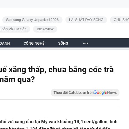
Samsung Galaxy Unpacked 2026
LÃI SUẤT DẬY SÓNG
CHỦ SHO
i Sản Và Gia Sản
BizReview
DOANH
CÔNG NGHỆ
SỐNG
uế xăng thấp, chưa bằng cốc trà
6 năm qua?
Theo dõi Cafebiz.vn trên
ối với xăng dầu tại Mỹ vào khoảng 18,4 cent/gallon, tính