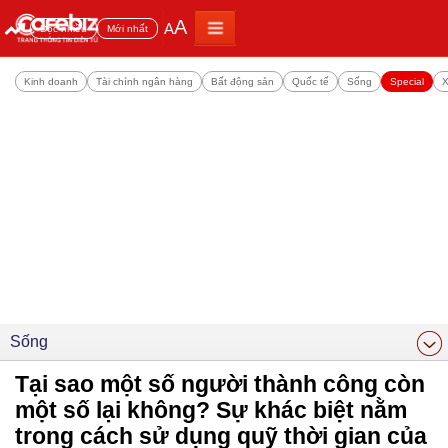
A
A
Đọc nhiều
Mới nhất
Kinh doanh
Tài chính ngân hàng
Bất động sản
Quốc tế
Sống
Special
X
Sống
Tại sao một số người thành công còn
một số lại không? Sự khác biệt nằm
trong cách sử dụng quỹ thời gian của