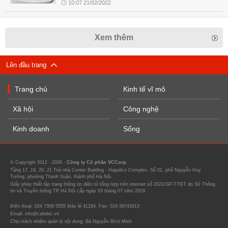
10:07 21/02/2022
Xem thêm
Lên đầu trang
Trang chủ
Kinh tế vĩ mô
Xã hội
Công nghệ
Kinh doanh
Sống
© Copyright 2012 - 2026 -
Công ty Cổ phần VCCorp.
Tầng 17, 19, 20, 21 Toà nhà Center Building - Hapulico Complex, Số 01, phố Nguyễn Huy
Tưởng, phường Thanh Xuân, thành phố Hà Nội
Giấy phép thiết lập trang thông tin điện tử tổng hợp trên internet số 3321/GP-TTĐT do Sở Thông
tin và Truyền thông TP Hà Nội cấp ngày 03 tháng 07 năm 2019.
Điện thoại: 024 7309 5555 Máy lẻ 41294. Fax: 024-39743413
Email: info@cafebiz.vn
Chịu trách nhiệm quản lý nội dung: Bà Nguyễn Bích Minh