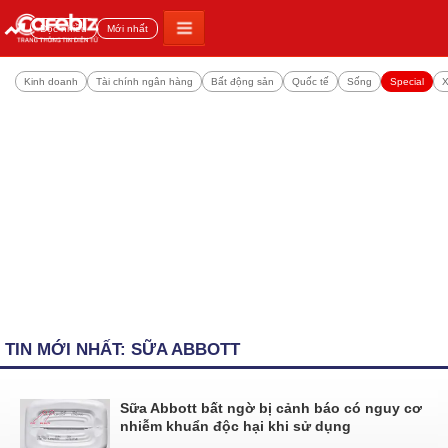
Đọc nhiều
Mới nhất
Kinh doanh
Tài chính ngân hàng
Bất động sản
Quốc tế
Sống
Special
X
TIN MỚI NHẤT: SỮA ABBOTT
Sữa Abbott bất ngờ bị cảnh báo có nguy cơ
nhiễm khuẩn độc hại khi sử dụng