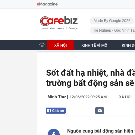
Bỏ qua điều hướng
CafeBiz - Trang chủ
Made By Google 2026
Kế Nghiệp - Góc Nhìn Tà
XÃ HỘI
KINH TẾ VĨ MÔ
KINH 
Sốt đất hạ nhiệt, nhà đầ
trường bất động sản sẽ
|
Minh Thư
|
12/06/2022 09:25 AM
XÃ HỘI
Nguồn cung bất động sản hiện 