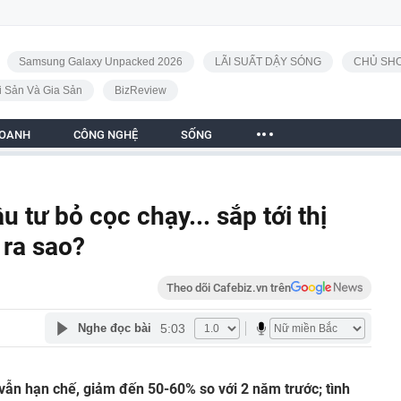
Samsung Galaxy Unpacked 2026
LÃI SUẤT DẬY SÓNG
CHỦ SHO
i Sản Và Gia Sản
BizReview
DOANH
CÔNG NGHỆ
SỐNG
u tư bỏ cọc chạy... sắp tới thị
 ra sao?
Theo dõi Cafebiz.vn trên
5:03
Nghe đọc bài
vẫn hạn chế, giảm đến 50-60% so với 2 năm trước; tình